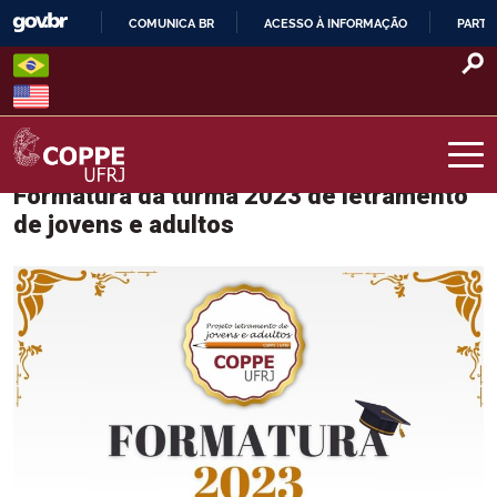
Skip
COMUNICA BR
ACESSO À INFORMAÇÃO
PARTI
to
IR
content
PARA
O
CONTEÚDO
Formatura da turma 2023 de letramento
COPPE – UFRJ
de jovens e adultos