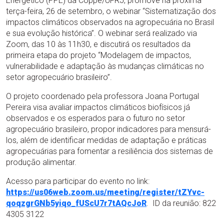
Energético (PPE) da Coppe/UFRJ, promove na próxima
terça-feira, 26 de setembro, o webinar “Sistematização dos
impactos climáticos observados na agropecuária no Brasil
e sua evolução histórica”. O webinar será realizado via
Zoom, das 10 às 11h30, e discutirá os resultados da
primeira etapa do projeto “Modelagem de impactos,
vulnerabilidade e adaptação às mudanças climáticas no
setor agropecuário brasileiro”.
O projeto coordenado pela professora Joana Portugal
Pereira visa avaliar impactos climáticos biofísicos já
observados e os esperados para o futuro no setor
agropecuário brasileiro, propor indicadores para mensurá-
los, além de identificar medidas de adaptação e práticas
agropecuárias para fomentar a resiliência dos sistemas de
produção alimentar.
Acesso para participar do evento no link:
https://us06web.zoom.us/meeting/register/tZYvc-
qoqzgrGNb5yiqo_fUScU7r7tAQcJoR
. ID da reunião: 822
4305 3122