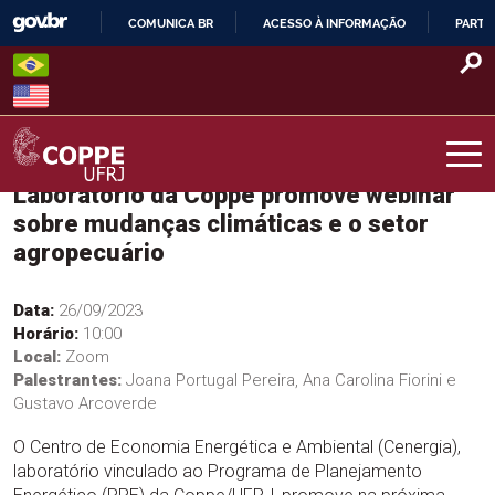
Skip
COMUNICA BR
ACESSO À INFORMAÇÃO
PARTI
to
IR
content
PARA
O
CONTEÚDO
Laboratório da Coppe promove webinar
COPPE – UFRJ
sobre mudanças climáticas e o setor
agropecuário
Data:
26/09/2023
Horário:
10:00
Local:
Zoom
Palestrantes:
Joana Portugal Pereira, Ana Carolina Fiorini e
Gustavo Arcoverde
O Centro de Economia Energética e Ambiental (Cenergia),
laboratório vinculado ao Programa de Planejamento