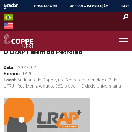
Skip
COMUNICA BR
ACESSO À INFORMAÇÃO
PARTI
to
IR
content
PARA
O
CONTEÚDO
O LRAP+ além do Petróleo
COPPE – UFRJ
Data:
12/04/2024
Horário:
13:30
Local:
Auditório da Coppe, no Centro de Tecnologia 2 da
UFRJ - Rua Moniz Aragão, 360, bloco 1, Cidade Universitária