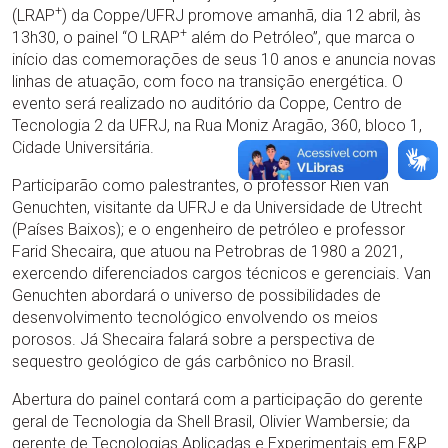
+
(LRAP
) da Coppe/UFRJ promove amanhã, dia 12 abril, às
+
13h30, o painel “O LRAP
além do Petróleo”, que marca o
início das comemorações de seus 10 anos e anuncia novas
linhas de atuação, com foco na transição energética. O
evento será realizado no auditório da Coppe, Centro de
Tecnologia 2 da UFRJ, na Rua Moniz Aragão, 360, bloco 1,
Cidade Universitária.
Participarão como palestrantes, o professor Rien van
Genuchten, visitante da UFRJ e da Universidade de Utrecht
(Países Baixos); e o engenheiro de petróleo e professor
Farid Shecaira, que atuou na Petrobras de 1980 a 2021,
exercendo diferenciados cargos técnicos e gerenciais. Van
Genuchten abordará o universo de possibilidades de
desenvolvimento tecnológico envolvendo os meios
porosos. Já Shecaira falará sobre a perspectiva de
sequestro geológico de gás carbônico no Brasil.
Abertura do painel contará com a participação do gerente
geral de Tecnologia da Shell Brasil, Olivier Wambersie; da
gerente de Tecnologias Aplicadas e Experimentais em E&P