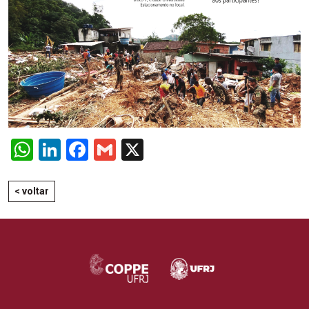
WhatsApp
LinkedIn
Facebook
Gmail
X
< voltar