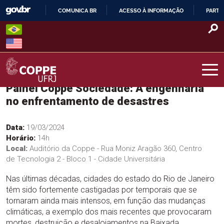
Skip
COMUNICA BR
ACESSO À INFORMAÇÃO
PARTI
to
IR
content
PARA
O
CONTEÚDO
Painel Coppe Sociedade: A engenharia
COPPE – UFRJ
no enfrentamento de desastres
Data:
19/03/2024
Horário:
14h
Local:
Auditório da Coppe - Rua Moniz Aragão 360, Centro
de Tecnologia 2 - Bloco 1 - Cidade Universitária
Nas últimas décadas, cidades do estado do Rio de Janeiro
têm sido fortemente castigadas por temporais que se
tornaram ainda mais intensos, em função das mudanças
climáticas, a exemplo dos mais recentes que provocaram
mortes, destruição e desalojamentos na Baixada