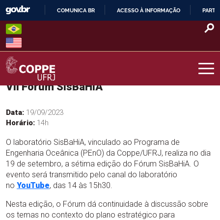
Skip
COMUNICA BR
ACESSO À INFORMAÇÃO
PARTI
to
IR
content
PARA
O
CONTEÚDO
VII Fórum SisBaHiA
COPPE – UFRJ
Data:
19/09/2023
Horário:
14h
O laboratório SisBaHiA, vinculado ao Programa de
Engenharia Oceânica (PEnO) da Coppe/UFRJ, realiza no dia
19 de setembro, a sétima edição do Fórum SisBaHiA. O
evento será transmitido pelo canal do laboratório
no
YouTube
, das 14 às 15h30.
Nesta edição, o Fórum dá continuidade à discussão sobre
os temas no contexto do plano estratégico para