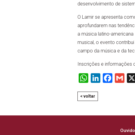
desenvolvimento de sistem
O Lamir se apresenta como 
aprofundarem nas tendênci
a música latino-americana 
musical, o evento contribu
campo da música e da tec
Inscrições e informações 
WhatsApp
LinkedI
Face
Gm
< voltar
Ouvido