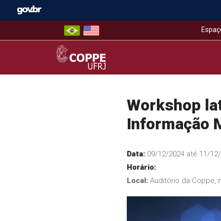
Skip
to
content
Espaç
COPPE – UFRJ
Workshop la
Informação 
Data:
09/12/2024 até 11/12
Horário:
Local:
Auditório da Coppe, n