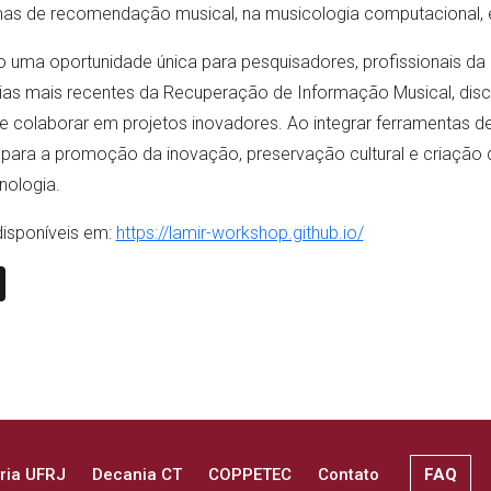
as de recomendação musical, na musicologia computacional, e
uma oportunidade única para pesquisadores, profissionais da i
as mais recentes da Recuperação de Informação Musical, discu
e colaborar em projetos inovadores. Ao integrar ferramentas d
i para a promoção da inovação, preservação cultural e criação
nologia.
disponíveis em:
https://lamir-workshop.github.io/
n
book
ail
X
ria UFRJ
Decania CT
COPPETEC
Contato
FAQ