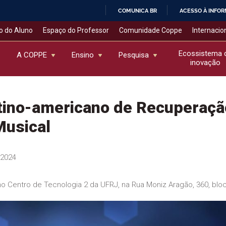
COMUNICA BR
ACESSO À INFO
IR
o do Aluno
Espaço do Professor
Comunidade Coppe
Internacio
PARA
O
Ecossistema 
A COPPE
Ensino
Pesquisa
inovação
CONTEÚDO
tino-americano de Recuperaçã
Musical
/2024
o Centro de Tecnologia 2 da UFRJ, na Rua Moniz Aragão, 360, bloco