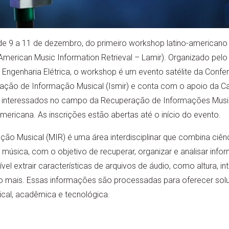
e 9 a 11 de dezembro, do primeiro workshop latino-american
American Music Information Retrieval – Lamir). Organizado pelo
Engenharia Elétrica, o workshop é um evento satélite da Conf
ração de Informação Musical (Ismir) e conta com o apoio da C
 e interessados no campo da Recuperação de Informações Musi
mericana. As inscrições estão abertas até o início do evento.
ão Musical (MIR) é uma área interdisciplinar que combina ciê
música, com o objetivo de recuperar, organizar e analisar info
vel extrair características de arquivos de áudio, como altura, int
to mais. Essas informações são processadas para oferecer sol
ical, acadêmica e tecnológica.