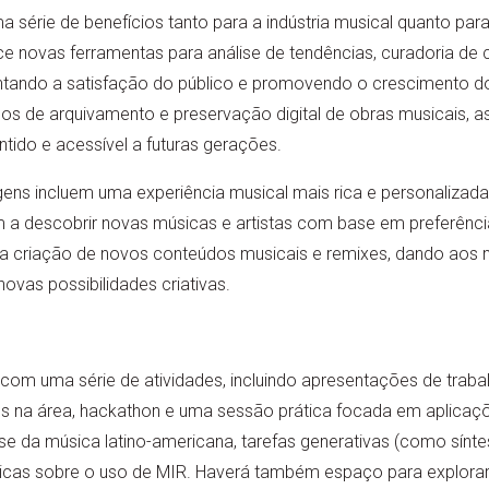
 série de benefícios tanto para a indústria musical quanto para
rece novas ferramentas para análise de tendências, curadoria de
ntando a satisfação do público e promovendo o crescimento d
os de arquivamento e preservação digital de obras musicais, 
ntido e acessível a futuras gerações.
gens incluem uma experiência musical mais rica e personalizad
 descobrir novas músicas e artistas com base em preferência
l a criação de novos conteúdos musicais e remixes, dando aos 
ovas possibilidades criativas.
com uma série de atividades, incluindo apresentações de traba
s na área, hackathon e uma sessão prática focada em aplicaç
ise da música latino-americana, tarefas generativas (como sínte
éticas sobre o uso de MIR. Haverá também espaço para explorar