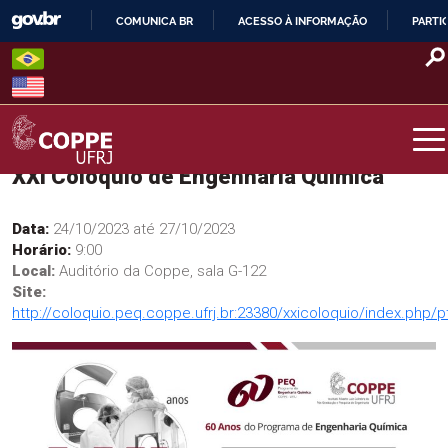
Skip
COMUNICA BR
ACESSO À INFORMAÇÃO
PARTI
to
IR
content
PARA
O
CONTEÚDO
XXI Colóquio de Engenharia Química
COPPE – UFRJ
Data:
24/10/2023 até 27/10/2023
Horário:
9:00
Local:
Auditório da Coppe, sala G-122
Site:
http://coloquio.peq.coppe.ufrj.br:23380/xxicoloquio/index.php/p