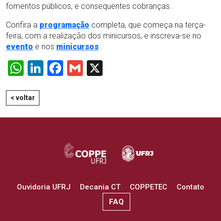
fomentos públicos, e consequentes cobranças.
Confira a
programação
completa, que começa na terça-
feira, com a realização dos minicursos, e inscreva-se no
evento
e nos
minicursos
.
WhatsApp
LinkedIn
Facebook
Gmail
X
< voltar
Ouvidoria UFRJ
Decania CT
COPPETEC
Contato
FAQ