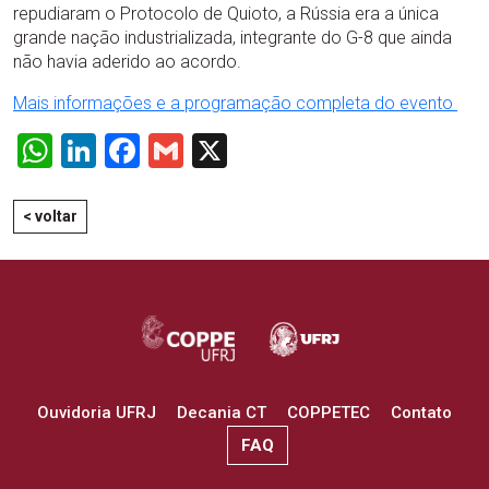
repudiaram o Protocolo de Quioto, a Rússia era a única
grande nação industrializada, integrante do G-8 que ainda
não havia aderido ao acordo.
Mais informações e a programação completa do evento
WhatsApp
LinkedIn
Facebook
Gmail
X
< voltar
Ouvidoria UFRJ
Decania CT
COPPETEC
Contato
FAQ