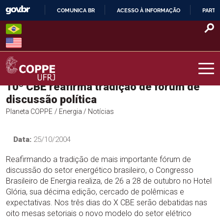
Skip
COMUNICA BR
ACESSO À INFORMAÇÃO
PARTI
to
IR
content
PARA
O
CONTEÚDO
10º CBE reafirma tradição de fórum de
COPPE – UFRJ
discussão política
Planeta COPPE
/ Energia
/ Notícias
Data:
25/10/2004
Reafirmando a tradição de mais importante fórum de
discussão do setor energético brasileiro, o Congresso
Brasileiro de Energia realiza, de 26 a 28 de outubro no Hotel
Glória, sua décima edição, cercado de polêmicas e
expectativas. Nos três dias do X CBE serão debatidas nas
oito mesas setoriais o novo modelo do setor elétrico