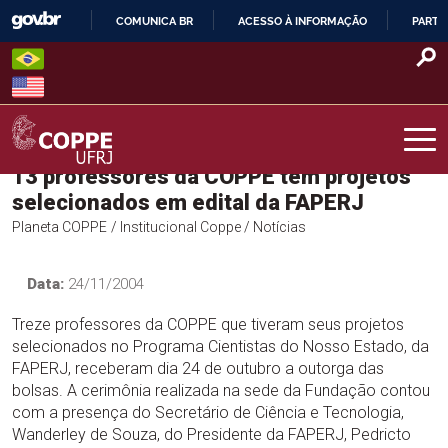
Skip
COMUNICA BR
ACESSO À INFORMAÇÃO
PARTI
to
IR
content
PARA
O
CONTEÚDO
13 professores da COPPE têm projetos
COPPE – UFRJ
selecionados em edital da FAPERJ
Planeta COPPE
/ Institucional Coppe
/ Notícias
Data:
24/11/2004
Treze professores da COPPE que tiveram seus projetos
selecionados no Programa Cientistas do Nosso Estado, da
FAPERJ, receberam dia 24 de outubro a outorga das
bolsas. A cerimônia realizada na sede da Fundação contou
com a presença do Secretário de Ciência e Tecnologia,
Wanderley de Souza, do Presidente da FAPERJ, Pedricto