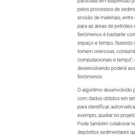
partículas em suspensão p
pelos processos de sedim
erosão de materiais, entre
para as áreas de petróleo e
fenômenos é bastante comp
espaço e tempo, fazendo c
tornem onerosas, consumind
computacionais e tempo”, 
desenvolvendo poderá acele
fenômenos.
O algoritmo desenvolvido 
com dados obtidos em simu
para identificar, automati
exemplo, auxiliar no proje
Pode também colaborar na
depósitos sedimentares qu