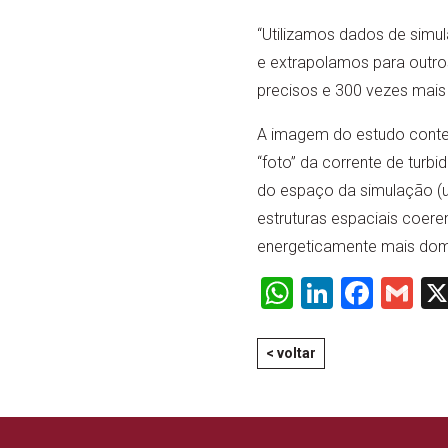
“Utilizamos dados de simul
e extrapolamos para outro
precisos e 300 vezes mais 
A imagem do estudo conte
“foto” da corrente de tur
do espaço da simulação (
estruturas espaciais coere
energeticamente mais dom
WhatsApp
LinkedI
Face
Gm
< voltar