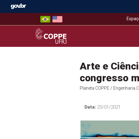
Skip
to
content
Espaç
COPPE – UFRJ
Arte e Ciênc
congresso m
Planeta COPPE
/ Engenharia Ci
Data:
25/01/2021