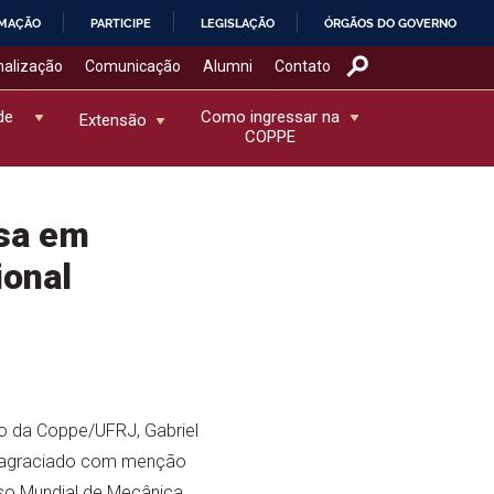
RMAÇÃO
PARTICIPE
LEGISLAÇÃO
ÓRGÃOS DO GOVERNO
nalização
Comunicação
Alumni
Contato
de
Como ingressar na
Extensão
COPPE
osa em
onal
o da Coppe/UFRJ, Gabriel
oi agraciado com menção
so Mundial de Mecânica