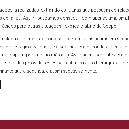
ações já realizadas, extraindo estruturas que possuem correla
s cenários. Assim, buscamos conseguir, com apenas uma simul
rápidos para outras situações”, explica o aluno da Coppe.
mplada com menção honrosa apresenta seis figuras em sequên
bidez em estágio avançado, e a segunda corresponde à média t
uma etapa importante no método). As imagens seguintes corre
ntes obtidas pelos dados. Essas estruturas são hierárquicas, de
inante que a segunda, e assim sucessivamente.
n
book
ail
X