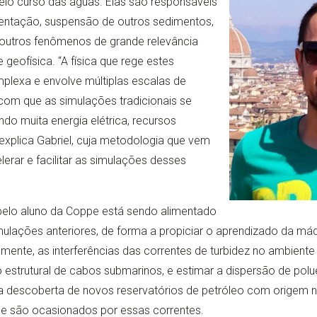
elo curso das águas. Elas são responsáveis
entação, suspensão de outros sedimentos,
 outros fenômenos de grande relevância
 geofísica. “A física que rege estes
lexa e envolve múltiplas escalas de
om que as simulações tradicionais se
o muita energia elétrica, recursos
explica Gabriel, cuja metodologia que vem
rar e facilitar as simulações desses
pelo aluno da Coppe está sendo alimentado
lações anteriores, de forma a propiciar o aprendizado da máqu
camente, as interferências das correntes de turbidez no ambient
to estrutural de cabos submarinos, e estimar a dispersão de pol
 descoberta de novos reservatórios de petróleo com origem 
e são ocasionados por essas correntes.