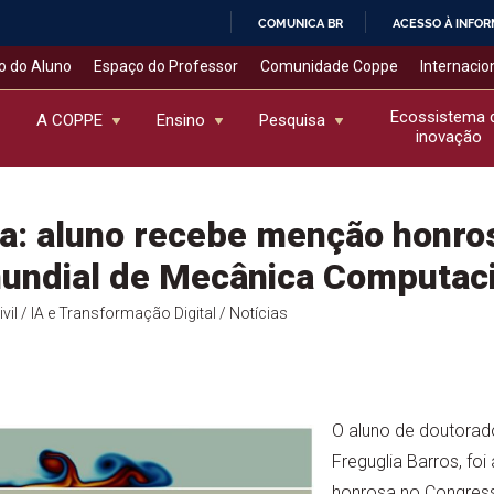
COMUNICA BR
ACESSO À INFO
IR
o do Aluno
Espaço do Professor
Comunidade Coppe
Internacio
PARA
O
Ecossistema 
A COPPE
Ensino
Pesquisa
inovação
CONTEÚDO
ia: aluno recebe menção honr
undial de Mecânica Computaci
vil
/ IA e Transformação Digital
/ Notícias
O aluno de doutorad
Freguglia Barros, f
honrosa no Congres