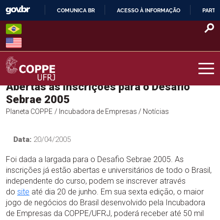
Skip
COMUNICA BR
ACESSO À INFORMAÇÃO
PARTI
to
IR
content
PARA
O
CONTEÚDO
Abertas as inscrições para o Desafio
COPPE – UFRJ
Sebrae 2005
Planeta COPPE
/ Incubadora de Empresas
/ Notícias
Data:
20/04/2005
Foi dada a largada para o Desafio Sebrae 2005. As
inscrições já estão abertas e universitários de todo o Brasil,
independente do curso, podem se inscrever através
do
site
até dia 20 de junho. Em sua sexta edição, o maior
jogo de negócios do Brasil desenvolvido pela Incubadora
de Empresas da COPPE/UFRJ, poderá receber até 50 mil