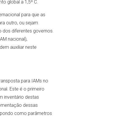
o global a 1,5º C.
rnacional para que as
ra outro, ou sejam
o dos diferentes governos.
IAM nacional),
em auxiliar neste
 transposta para IAMs no
al. Este é o primeiro
m inventário destas
plementação dessas
transpondo como parâmetros