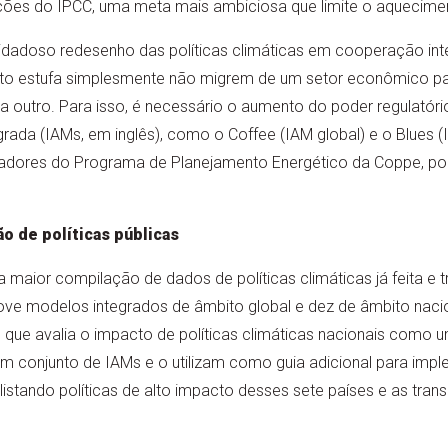
ções do IPCC, uma meta mais ambiciosa que limite o aqueciment
dadoso redesenho das políticas climáticas em cooperação inte
to estufa simplesmente não migrem de um setor econômico pa
ra outro. Para isso, é necessário o aumento do poder regulatóri
rada (IAMs, em inglês), como o Coffee (IAM global) e o Blues (
adores do Programa de Planejamento Energético da Coppe, pod
o de políticas públicas
a maior compilação de dados de políticas climáticas já feita e
ve modelos integrados de âmbito global e dez de âmbito nacion
, que avalia o impacto de políticas climáticas nacionais como u
 um conjunto de IAMs e o utilizam como guia adicional para im
ita listando políticas de alto impacto desses sete países e as 