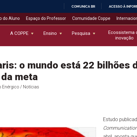
COMUNICA BR
ACESSO À INFO
IR
o do Aluno
Espaço do Professor
Comunidade Coppe
Internacio
PARA
O
Ecossistema 
A COPPE
Ensino
Pesquisa
inovação
CONTEÚDO
ris: o mundo está 22 bilhões 
 da meta
o Enérgico
/ Notícias
Estudo publicad
Communicatio
abril, aponta q