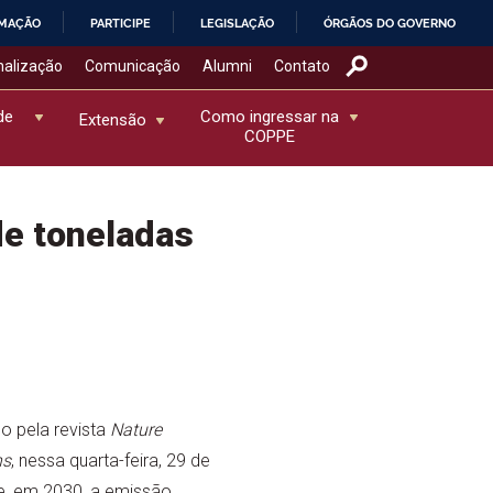
RMAÇÃO
PARTICIPE
LEGISLAÇÃO
ÓRGÃOS DO GOVERNO
nalização
Comunicação
Alumni
Contato
de
Como ingressar na
Extensão
COPPE
de toneladas
o pela revista
Nature
ns
, nessa quarta-feira, 29 de
ue, em 2030, a emissão