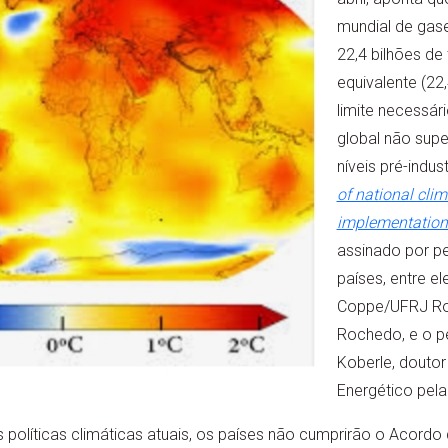
mundial de gase
22,4 bilhões de
equivalente (2
limite necessár
global não supe
níveis pré-indust
of national clim
implementation 
assinado por p
países, entre e
Coppe/UFRJ Rob
Rochedo, e o p
Koberle, douto
Energético pel
políticas climáticas atuais, os países não cumprirão o Acordo d