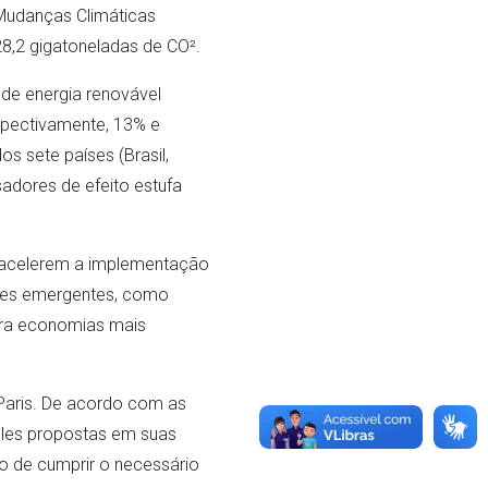
Mudanças Climáticas
28,2 gigatoneladas de CO².
 de energia renovável
espectivamente, 13% e
s sete países (Brasil,
adores de efeito estufa
 acelerem a implementação
íses emergentes, como
ara economias mais
Paris. De acordo com as
 eles propostas em suas
o de cumprir o necessário