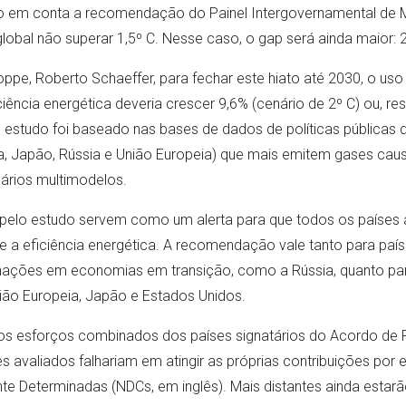
ado em conta a recomendação do Painel Intergovernamental de 
lobal não superar 1,5º C. Nesse caso, o gap será ainda maior: 
pe, Roberto Schaeffer, para fechar este hiato até 2030, o uso
ciência energética deveria crescer 9,6% (cenário de 2º C) ou, r
 estudo foi baseado nas bases de dados de políticas públicas do
ia, Japão, Rússia e União Europeia) que mais emitem gases caus
ários multimodelos.
 pelo estudo servem como um alerta para que todos os países
 e a eficiência energética. A recomendação vale tanto para pa
ra nações em economias em transição, como a Rússia, quanto p
ão Europeia, Japão e Estados Unidos.
os esforços combinados dos países signatários do Acordo de 
es avaliados falhariam em atingir as próprias contribuições por
e Determinadas (NDCs, em inglês). Mais distantes ainda estarã