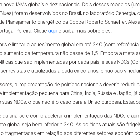
am nove IAMs globais e dez nacionais. Dois desses modelos (um
o Blues) foram desenvolvidos no Brasil, no laboratório Cenergia
e Planejamento Energético da Coppe Roberto Schaeffer, Alexan
tugal Pereira. Clique
aqui
e saiba mais sobre eles.
is é limitar o aquecimento global em até 2º C (com referência ao
 o aumento da temperatura não passe de 1,5. Embora a meta sej
líticas que são implementadas por cada país, e suas NDCs (Co
er revistas e atualizadas a cada cinco anos, e não são vincula
ores, a implementação de políticas nacionais deveria reduzir
 implementação pequena para China, Índia, Rússia e Japão, já 
s suas NDCs, o que não é o caso para a União Europeia, Estados 
ge da análise é como acelerar a implementação das NDCs e aum
 global seja bem inferior a 2º C. As políticas atuais são frágei
e são fragmentadas em relação aos diferentes setores econômic