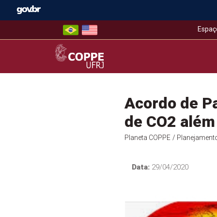
Skip
to
content
Espaç
COPPE – UFRJ
Acordo de Pa
de CO2 além
Planeta COPPE
/ Planejament
Data:
29/04/2020