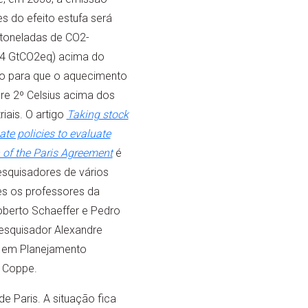
s do efeito estufa será
 toneladas de CO2-
2,4 GtCO2eq) acima do
io para que o aquecimento
re 2º Celsius acima dos
riais. O artigo
Taking stock
ate policies to evaluate
of the Paris Agreement
é
esquisadores de vários
les os professores da
erto Schaeffer e Pedro
esquisador Alexandre
r em Planejamento
a Coppe.
e Paris. A situação fica