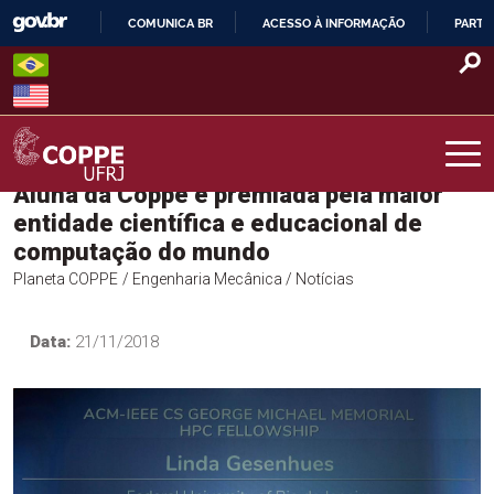
Skip
COMUNICA BR
ACESSO À INFORMAÇÃO
PARTI
to
IR
content
PARA
O
CONTEÚDO
Aluna da Coppe é premiada pela maior
COPPE – UFRJ
entidade científica e educacional de
computação do mundo
Planeta COPPE
/ Engenharia Mecânica
/ Notícias
Data:
21/11/2018