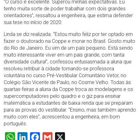
“O curso é excelente. Superou minhas expectativas. Eu
tenho muita sorte de poder trabalhar com dois grandes
orientadores”, ressaltou a engenheira, que estima defender
sua tese no início de 2020.
Linda se diz realizada. “Estou muito feliz por ter optado em
fazer o doutorado na Coppe e morar no Brasil. Gosto muito
do Rio de Janeiro. Eu vim de um país pequeno. Está sendo
muito interessante viver em um país grande, com tanta
diversidade cultural”, confessou entusiasmada a aluna que
resolveu retribuir à cidade tornando-se professora
voluntária no curso Pré-Vestibular Comunitário Vetor, no
Colégio São Vicente de Paulo, no Cosme Velho. Todas às
quartas-feiras a aluna da Coppe troca as modelagens e os
supercomputadores pelo quadro e o giz para ensinar
matemática a estudantes de baixa renda que se preparam
para as provas do vestibular. “Ensino, mas também aprendo
muito com eles”, acrescentou a engenheira, em bom
português.
WhatsApp
LinkedIn
Facebook
Gmail
X