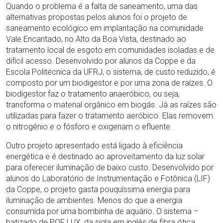
Quando o problema é a falta de saneamento, uma das
alternativas propostas pelos alunos foi o projeto de
saneamento ecológico em implantação na comunidade
Vale Encantado, no Alto da Boa Vista, destinado ao
tratamento local de esgoto em comunidades isoladas e de
difícil acesso. Desenvolvido por alunos da Coppe e da
Escola Politécnica da UFRJ, o sistema, de custo reduzido, é
composto por um biodigestor e por uma zona de raízes. O
biodigestor faz o tratamento anaeróbico, ou seja,
transforma o material orgânico em biogás. Já as raízes são
utilizadas para fazer o tratamento aeróbico. Elas removem
o nitrogênio e o fósforo e oxigenam o efluente.
Outro projeto apresentado está ligado à eficiência
energética e é destinado ao aproveitamento da luz solar
para oferecer iluminação de baixo custo. Desenvolvido por
alunos do Laboratório de Instrumentação e Fotônica (LIF)
da Coppe, o projeto gasta pouquíssima energia para
iluminação de ambientes. Menos do que a energia
consumida por uma bombinha de aquário. O sistema –
batizado de POF LUX, da sigla em inglês de fibra ótica