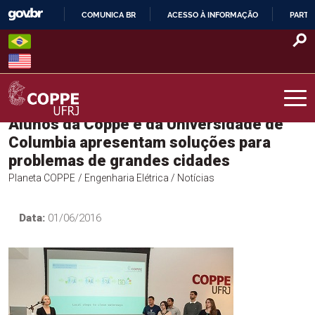
Skip
COMUNICA BR
ACESSO À INFORMAÇÃO
PARTI
to
IR
content
PARA
O
CONTEÚDO
Alunos da Coppe e da Universidade de
COPPE – UFRJ
Columbia apresentam soluções para
problemas de grandes cidades
Planeta COPPE
/ Engenharia Elétrica
/ Notícias
Data:
01/06/2016