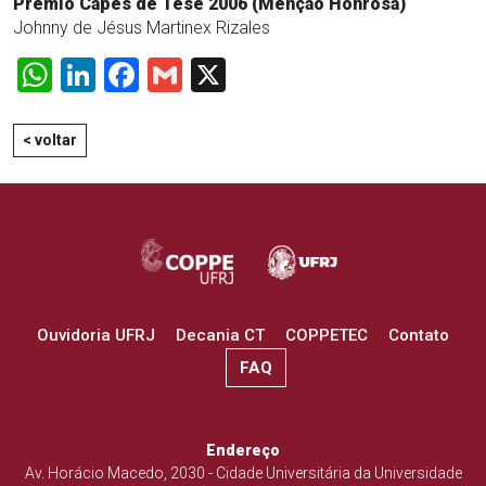
Prêmio Capes de Tese 2006 (Menção Honrosa)
Johnny de Jésus Martinex Rizales
WhatsApp
LinkedIn
Facebook
Gmail
X
< voltar
Ouvidoria UFRJ
Decania CT
COPPETEC
Contato
FAQ
Endereço
Av. Horácio Macedo, 2030 - Cidade Universitária da Universidade