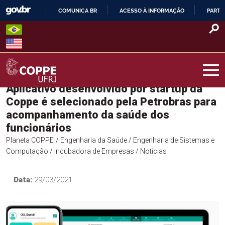
Skip
COMUNICA BR
ACESSO À INFORMAÇÃO
PARTI
to
IR
content
PARA
O
CONTEÚDO
Aplicativo desenvolvido por startup da
COPPE – UFRJ
Coppe é selecionado pela Petrobras para
acompanhamento da saúde dos
funcionários
Planeta COPPE
/ Engenharia da Saúde
/ Engenharia de Sistemas e
Computação
/ Incubadora de Empresas
/ Notícias
Data:
29/03/2021