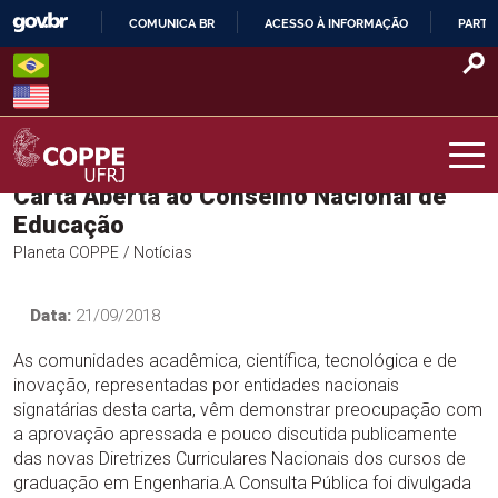
Skip
COMUNICA BR
ACESSO À INFORMAÇÃO
PARTI
to
IR
content
PARA
O
CONTEÚDO
Carta Aberta ao Conselho Nacional de
COPPE – UFRJ
Educação
Planeta COPPE
/ Notícias
Data:
21/09/2018
As comunidades acadêmica, científica, tecnológica e de
inovação, representadas por entidades nacionais
signatárias desta carta, vêm demonstrar preocupação com
a aprovação apressada e pouco discutida publicamente
das novas Diretrizes Curriculares Nacionais dos cursos de
graduação em Engenharia.A Consulta Pública foi divulgada