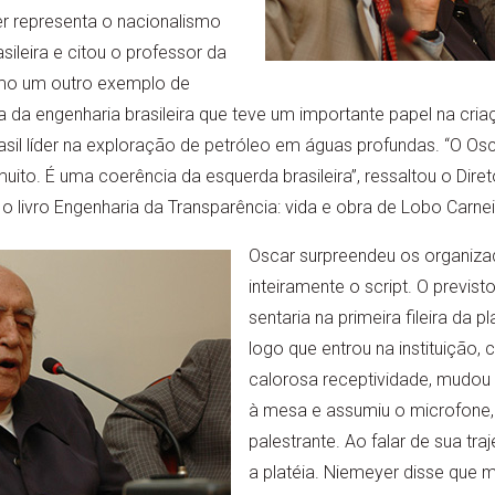
er representa o nacionalismo
ileira e citou o professor da
mo um outro exemplo de
ia da engenharia brasileira que teve um importante papel na cri
asil líder na exploração de petróleo em águas profundas. “O O
muito. É uma coerência da esquerda brasileira”, ressaltou o Dir
livro Engenharia da Transparência: vida e obra de Lobo Carnei
Oscar surpreendeu os organiz
inteiramente o script. O previst
sentaria na primeira fileira da p
logo que entrou na instituição
calorosa receptividade, mudou 
à mesa e assumiu o microfone
palestrante. Ao falar de sua tra
a platéia. Niemeyer disse que