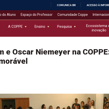
COMUNICA BR
ACESSO À INFO
IR
o do Aluno
Espaço do Professor
Comunidade Coppe
Internacio
PARA
O
Ecossistema 
A COPPE
Ensino
Pesquisa
inovação
CONTEÚDO
m e Oscar Niemeyer na COPPE
morável