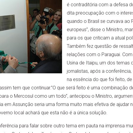
é contraditória com a defesa dos
dita preocupação com o intere
quando o Brasil se curvava ao 
europeus”, disse o Ministro, m
para os que criticam a atual polí
Também fez questão de ressalta
relações com o Paraguai. Com 
Usina de Itaipu, um dos temas 
jornalistas, após a conferênci
na essência do que foi feito, d
 assim tem que continuar.”O que será feito é uma combinação d
e para o Mercosul como um todo”, antecipou o Ministro, argume
ia em Assunção seria uma forma muito mais efetiva de ajudar 
verno local achará que esta não é a única solução.
nferência para falar sobre outro tema em pauta na imprensa mu