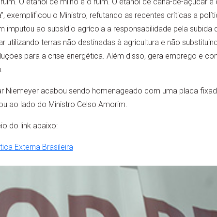
ruim. O etanol de milho é o ruim. O etanol de cana-de-açúcar é
, exemplificou o Ministro, refutando as recentes críticas a polí
m imputou ao subsídio agrícola a responsabilidade pela subida
 utilizando terras não destinadas à agricultura e não substituin
oluções para a crise energética. Além disso, gera emprego e con
.
scar Niemeyer acabou sendo homenageado com uma placa fixada
ou ao lado do Ministro Celso Amorim.
o do link abaixo:
ica Externa Brasileira