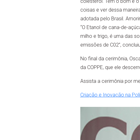
colesterol. Tem o bom e o 
coisas e ver dessa maneira”
adotada pelo Brasil. Amori
“O Etanol de cana-de-açúcar
milho e trigo, é uma das s
emissões de C02”, concluiu
No final da cerimônia, O
da COPPE, que ele descerr
Assista a cerimônia por mei
Criação e Inovação na Polít