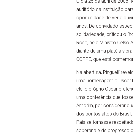
O dia 25 de abril de 2008 
auditório da instituição pa
oportunidade de ver e ouv
anos. De convidado especia
solidariedade, criticou o “
Rosa, pelo Ministro Celso
diante de uma platéia vibr
COPPE, que está comemor
Na abertura, Pinguelli revel
uma homenagem a Oscar N
ele, o próprio Oscar prefer
uma conferência que fosse 
Amorim, por considerar que
dos pontos altos do Brasil,
País se tornasse respeit
soberana e de progresso c