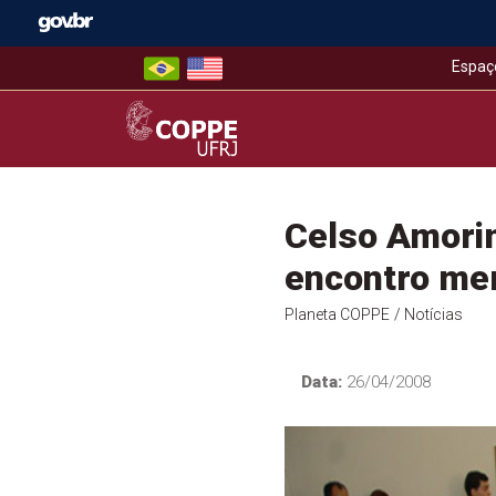
Skip
to
content
Espaç
COPPE – UFRJ
Celso Amori
encontro me
Planeta COPPE
/ Notícias
Data:
26/04/2008