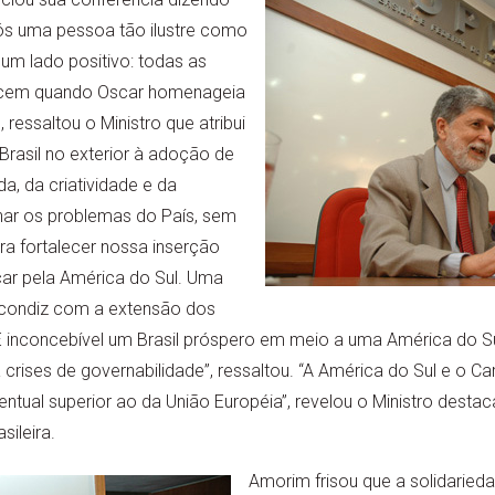
após uma pessoa tão ilustre como
um lado positivo: todas as
recem quando Oscar homenageia
”, ressaltou o Ministro que atribui
rasil no exterior à adoção de
a, da criatividade e da
nar os problemas do País, sem
ra fortalecer nossa inserção
ar pela América do Sul. Uma
o condiz com a extensão dos
É inconcebível um Brasil próspero em meio a uma América do Su
crises de governabilidade”, ressaltou. “A América do Sul e o C
centual superior ao da União Européia”, revelou o Ministro desta
ileira.
Amorim frisou que a solidaried