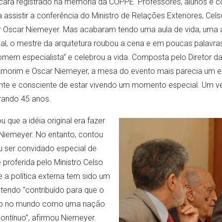
ficará registrado na memória da COPPE. Professores, alunos e 
ra assistir a conferência do Ministro de Relações Exteriores, Cel
ir Oscar Niemeyer. Mas acabaram tendo uma aula de vida, uma a
l, o mestre da arquitetura roubou a cena e em poucas palavras
homem especialista” e celebrou a vida. Composta pelo Diretor da
 Amorim e Oscar Niemeyer, a mesa do evento mais parecia um 
ante e consciente de estar vivendo um momento especial. Um v
ando 45 anos.
ou que a idéia original era fazer
iemeyer. No entanto, contou
iu ser convidado especial de
proferida pelo Ministro Celso
 a política externa tem sido um
 tendo “contribuído para que o
ado no mundo como uma nação
ontínuo”, afirmou Niemeyer.