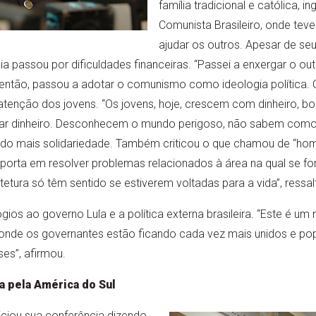
família tradicional e católica, i
Comunista Brasileiro, onde teve
ajudar os outros. Apesar de seu 
a passou por dificuldades financeiras. “Passei a enxergar o outr
 de então, passou a adotar o comunismo como ideologia polític
atenção dos jovens. “Os jovens, hoje, crescem com dinheiro, 
r dinheiro. Desconhecem o mundo perigoso, não sabem como o
ando mais solidariedade. Também criticou o que chamou de “hom
porta em resolver problemas relacionados à área na qual se fo
itetura só têm sentido se estiverem voltadas para a vida”, ressal
gios ao governo Lula e a política externa brasileira. “Este é 
, onde os governantes estão ficando cada vez mais unidos e pop
ses”, afirmou.
a pela América do Sul
iciou sua conferência dizendo