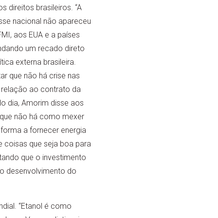
 direitos brasileiros. “A
sse nacional não apareceu
FMI, aos EUA e a países
andando um recado direto
tica externa brasileira.
r que não há crise nas
relação ao contrato da
do dia, Amorim disse aos
a, que não há como mexer
e forma a fornecer energia
e coisas que seja boa para
ntando que o investimento
no desenvolvimento do
ndial. “Etanol é como