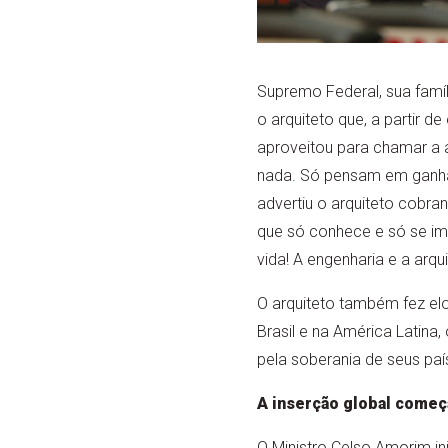
Supremo Federal, sua famíli
o arquiteto que, a partir
aproveitou para chamar a 
nada. Só pensam em ganha
advertiu o arquiteto cobr
que só conhece e só se im
vida! A engenharia e a arqu
O arquiteto também fez elo
Brasil e na América Latina
pela soberania de seus paí
A inserção global começ
O Ministro Celso Amorim in