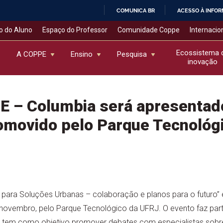
COMUNICA BR
ACESSO À INFO
IR
o do Aluno
Espaço do Professor
Comunidade Coppe
Internacio
PARA
O
Ecossistema 
A COPPE
Ensino
Pesquisa
inovação
CONTEÚDO
 – Columbia será apresentado
omovido pelo Parque Tecnológ
para Soluções Urbanas – colaboração e planos para o futuro” 
novembro, pelo Parque Tecnológico da UFRJ. O evento faz parte
e tem como objetivo promover debates com especialistas sobre