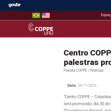
Skip
to
content
Espaç
COPPE – UFRJ
Centro COPPE
palestras pr
Planeta COPPE
/ Notícias
Data:
24/11/2016
“Centro COPPE – Columbia 
será promovido, dia 30 de 
“Encontros no Parque”, qu