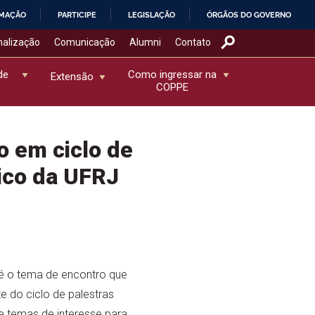
RMAÇÃO
PARTICIPE
LEGISLAÇÃO
ÓRGÃOS DO GOVERNO
nalização
Comunicação
Alumni
Contato
de
Como ingressar na
Extensão
COPPE
 em ciclo de
ico da UFRJ
é o tema de encontro que
 do ciclo de palestras
 temas de interesse para