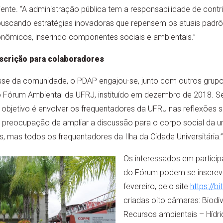
te. “A administração pública tem a responsabilidade de contri
buscando estratégias inovadoras que repensem os atuais padr
nômicos, inserindo componentes sociais e ambientais.”
scrição para colaboradores
eresse da comunidade, o PDAP engajou-se, junto com outros grup
do Fórum Ambiental da UFRJ, instituído em dezembro de 2018. S
o objetivo é envolver os frequentadores da UFRJ nas reflexões 
 a preocupação de ampliar a discussão para o corpo social da 
s, mas todos os frequentadores da Ilha da Cidade Universitária.”
Os interessados em partici
do Fórum podem se inscrever
fevereiro, pelo site
https://b
criadas oito câmaras: Biodi
Recursos ambientais – Hídri