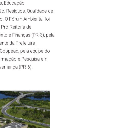
as; Educação
o; Resíduos; Qualidade de
io. O Fórum Ambiental foi
 Pró-Reitoria de
to e Finanças (PR-3), pela
te da Prefeitura
 Coppead, pela equipe do
nformação e Pesquisa em
vernança (PR-6).