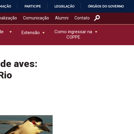
RMAÇÃO
PARTICIPE
LEGISLAÇÃO
ÓRGÃOS DO GOVERNO
nalização
Comunicação
Alumni
Contato
de
Como ingressar na
Extensão
COPPE
 de aves:
Rio