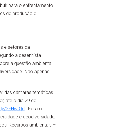
buir para o enfrentamento
ões de produção e
os e setores da
egundo a desenhista
sobre a questão ambiental
universidade. Não apenas
par das câmaras temáticas
, até o dia 29 de
it.ly/2FHwrQd
. Foram
versidade e geodiversidade;
cos; Recursos ambientais –