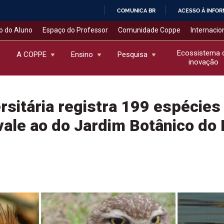
COMUNICA BR
ACESSO À INFO
IR
o do Aluno
Espaço do Professor
Comunidade Coppe
Internacio
PARA
O
Ecossistema 
A COPPE
Ensino
Pesquisa
inovação
CONTEÚDO
rsitária registra 199 espécies
ale ao do Jardim Botânico do 