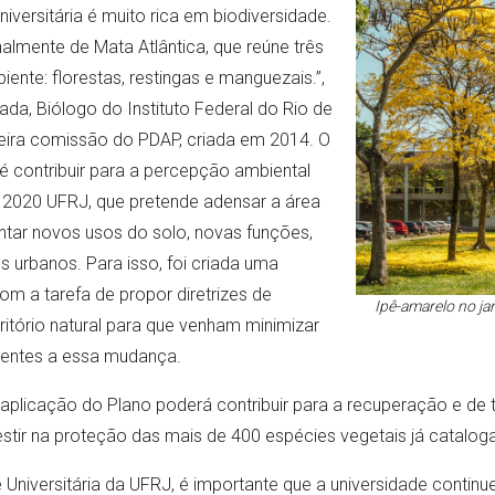
iversitária é muito rica em biodiversidade.
nalmente de Mata Atlântica, que reúne três
ente: florestas, restingas e manguezais.”,
ada, Biólogo do Instituto Federal do Rio de
ira comissão do PDAP, criada em 2014. O
 é contribuir para a percepção ambiental
r 2020 UFRJ, que pretende adensar a área
tar novos usos do solo, novas funções,
s urbanos. Para isso, foi criada uma
om a tarefa de propor diretrizes de
Ipê-amarelo no ja
itório natural para que venham minimizar
rentes a essa mudança.
aplicação do Plano poderá contribuir para a recuperação e de t
nvestir na proteção das mais de 400 espécies vegetais já catal
e Universitária da UFRJ, é importante que a universidade conti