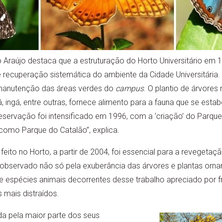
ão Araújo destaca que a estruturação do Horto Universitário em
 recuperação sistemática do ambiente da Cidade Universitária.
 manutenção das áreas verdes do
campus
. O plantio de árvores
á, ingá, entre outras, fornece alimento para a fauna que se esta
eservação foi intensificado em 1996, com a ‘criação’ do Parque
omo Parque do Catalão”, explica.
feito no Horto, a partir de 2004, foi essencial para a revegetaçã
r observado não só pela exuberância das árvores e plantas or
de espécies animais decorrentes desse trabalho apreciado por 
 mais distraídos.
a pela maior parte dos seus