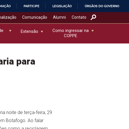
RMAÇÃO
PARTICIPE
LEGISLAÇÃO
ÓRGÃOS DO GOVERNO
nalização
Comunicação
Alumni
Contato
de
Como ingressar na
Extensão
COPPE
ria para
 noite de terça-feira, 29
 em Botafogo. Ao falar
stões como a reciclagem