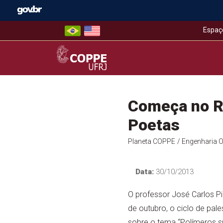
Skip
to
content
Espaç
COPPE – UFRJ
Começa no Ri
Poetas
Planeta COPPE
/ Engenharia 
Data:
30/10/2013
O professor José Carlos Pi
de outubro, o ciclo de pal
sobre o tema “Polímeros s