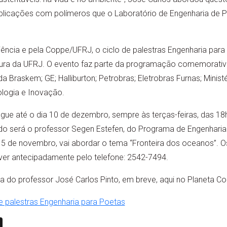
 aplicações com polímeros que o Laboratório de Engenharia de
ência e pela Coppe/UFRJ, o ciclo de palestras Engenharia par
tura da UFRJ. O evento faz parte da programação comemorati
 Braskem; GE; Halliburton; Petrobras; Eletrobras Furnas; Ministé
ologia e Inovação.
egue até o dia 10 de dezembro, sempre às terças-feiras, das 1
do será o professor Segen Estefen, do Programa de Engenhari
, 5 de novembro, vai abordar o tema “Fronteira dos oceanos”. 
ever antecipadamente pelo telefone: 2542-7494.
ra do professor José Carlos Pinto, em breve, aqui no Planeta C
e palestras Engenharia para Poetas
n
book
ail
X