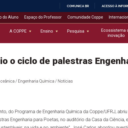
COMUNICA BR
ACESSO À INFO
IR
o do Aluno
Espaço do Professor
Comunidade Coppe
Internacio
PARA
O
Ecossistema 
A COPPE
Ensino
Pesquisa
inovação
CONTEÚDO
o o ciclo de palestras Engenha
Oceânica
/ Engenharia Química
/ Notícias
nto, do Programa de Engenharia Química da Coppe/UFRJ, abriu na
estras Engenharia para Poetas, no auditório da Casa da Ciência,
ustentáveis: na vida e no ambiente”, José Carlos abordou que