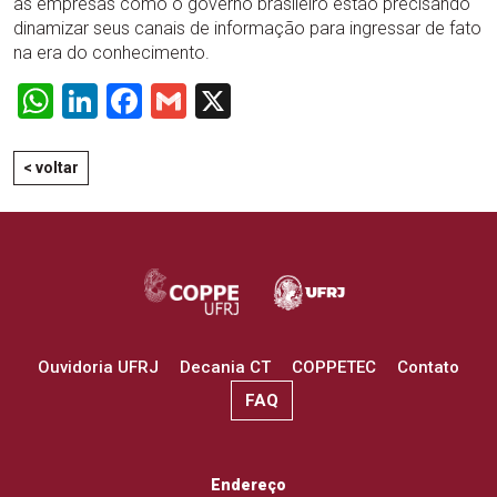
as empresas como o governo brasileiro estão precisando
dinamizar seus canais de informação para ingressar de fato
na era do conhecimento.
WhatsApp
LinkedIn
Facebook
Gmail
X
< voltar
Ouvidoria UFRJ
Decania CT
COPPETEC
Contato
FAQ
Endereço