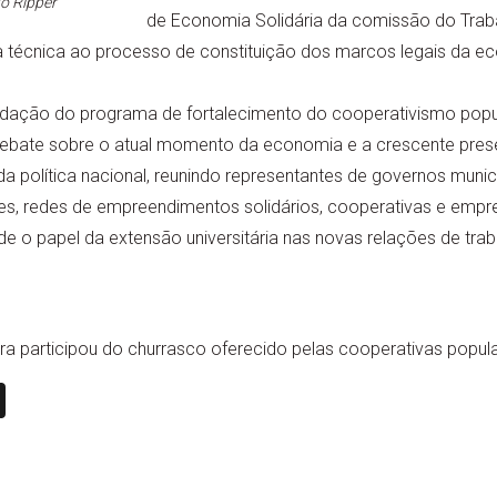
o Ripper
de Economia Solidária da comissão do Tra
técnica ao processo de constituição dos marcos legais da eco
dação do programa de fortalecimento do cooperativismo popul
debate sobre o atual momento da economia e a crescente pre
 política nacional, reunindo representantes de governos municip
des, redes de empreendimentos solidários, cooperativas e empr
e o papel da extensão universitária nas novas relações de traba
.
tra participou do churrasco oferecido pelas cooperativas popula
n
book
ail
X