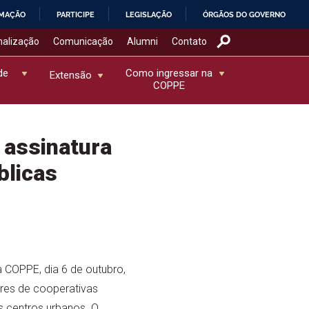
RMAÇÃO
PARTICIPE
LEGISLAÇÃO
ÓRGÃOS DO GOVERNO
nalização
Comunicação
Alumni
Contato
de
Como ingressar na
Extensão
COPPE
 assinatura
blicas
na COPPE, dia 6 de outubro,
ores de cooperativas
os centros urbanos. O