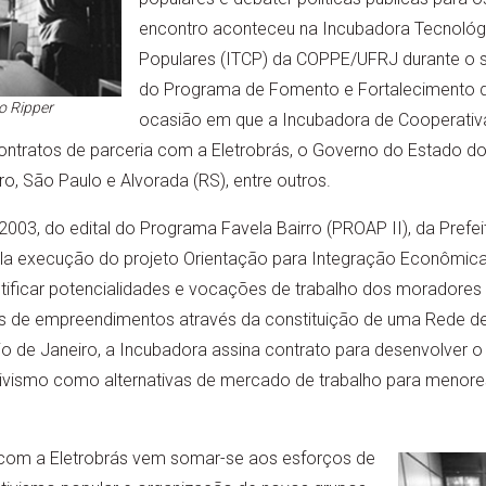
encontro aconteceu na Incubadora Tecnológ
Populares (ITCP) da COPPE/UFRJ durante o 
do Programa de Fomento e Fortalecimento d
o Ripper
ocasião em que a Incubadora de Cooperativ
contratos de parceria com a Eletrobrás, o Governo do Estado do
ro, São Paulo e Alvorada (RS), entre outros.
03, do edital do Programa Favela Bairro (PROAP II), da Prefeit
ela execução do projeto Orientação para Integração Econômica
ntificar potencialidades e vocações de trabalho dos moradore
ivas de empreendimentos através da constituição de uma Rede 
o de Janeiro, a Incubadora assina contrato para desenvolver
ivismo como alternativas de mercado de trabalho para menores 
 com a Eletrobrás vem somar-se aos esforços de