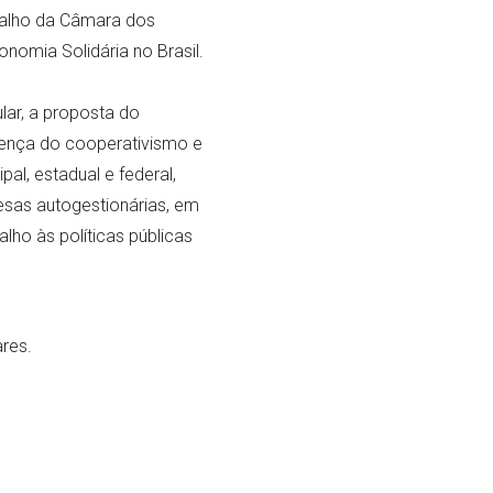
balho da Câmara dos
nomia Solidária no Brasil.
ar, a proposta do
sença do cooperativismo e
al, estadual e federal,
esas autogestionárias, em
lho às políticas públicas
res.