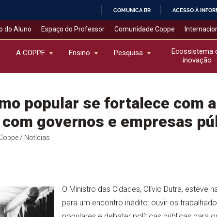
COMUNICA BR
ACESSO À INFO
IR
o do Aluno
Espaço do Professor
Comunidade Coppe
Internacio
PARA
O
Ecossistema 
A COPPE
Ensino
Pesquisa
inovação
CONTEÚDO
mo popular se fortalece com a
s com governos e empresas pú
l Coppe
/ Notícias
O Ministro das Cidades, Olívio Dutra, esteve 
para um encontro inédito: ouvir os trabalhad
populares e debater políticas públicas para 