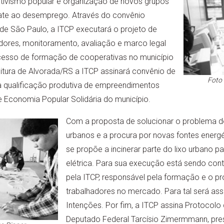
tivismo popular e organização de novos grupos
te ao desemprego. Através do convênio
de São Paulo, a ITCP executará o projeto de
dores, monitoramento, avaliação e marco legal
cesso de formação de cooperativas no município
itura de Alvorada/RS a ITCP assinará convênio de
Foto 
 qualificação produtiva de empreendimentos
 Economia Popular Solidária do município.
Com a proposta de solucionar o problema do 
urbanos e a procura por novas fontes energé
se propõe a incinerar parte do lixo urbano p
elétrica. Para sua execução está sendo con
pela ITCP, responsável pela formação e o p
trabalhadores no mercado. Para tal será as
Intenções. Por fim, a ITCP assina Protocol
Deputado Federal Tarcísio Zimermmann, pr