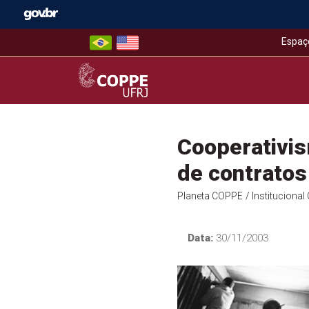
Skip
to
content
Espaç
COPPE – UFRJ
Cooperativis
de contrato
Planeta COPPE
/ Instituciona
Data:
30/11/2003