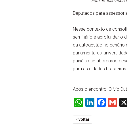
Foto de João Robert
Deputados para assessoria 
Nesse contexto de consoli
seminário é aprofundar o 
da autogestão no cenário da
parlamentares, universida
painéis que abordarão desd
para as cidades brasileiras
Após o encontro, Olívio Du
WhatsApp
LinkedI
Face
Gm
< voltar