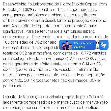
Desenvolvido no Laboratório de Hidrogênio da Coppe, com
tecnologia 100% nacional, o ônibus elétrico apresenta
vantagens econômicas e ambientais em relação aos
ônibus convencionais a diesel, tanto na produção como no
uso. A redução de impacto no meio ambiente é muito
significativa. Para se ter uma ideia, um ônibus urbano
convencional a diesel emite uma quantidade aproximada de
100 toneladas de CO2 por ano. Na região metropolitana do
Rio, os ônibus a diesel respondem por 30 % das emissões
totais de CO2 na atmosfera, com cerca de 16.772 veículos
em circulação (dados da Fetranspor). Além do CO2, outros
gases geradores do efeito estufa, tais como CH4 e N2O,
são lançados na atmosfera. Os veículos emitem ainda
outros gases poluentes que afetam à saúde da população
como NOx, CO, hidrocarbonetos não queimados, SOx e
particulados.
O custo de fabricação do veículo projetado pela Coppe é
largamente compensado pelo menor custo de manutenção
e de energia consumida. Ressalta-se ainda o benefício