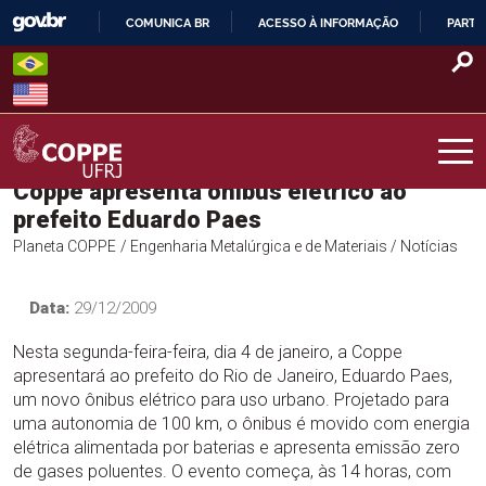
Skip
COMUNICA BR
ACESSO À INFORMAÇÃO
PARTI
to
IR
content
PARA
O
CONTEÚDO
Coppe apresenta ônibus elétrico ao
COPPE – UFRJ
prefeito Eduardo Paes
Planeta COPPE
/ Engenharia Metalúrgica e de Materiais
/ Notícias
Data:
29/12/2009
Nesta segunda-feira-feira, dia 4 de janeiro, a Coppe
apresentará ao prefeito do Rio de Janeiro, Eduardo Paes,
um novo ônibus elétrico para uso urbano. Projetado para
uma autonomia de 100 km, o ônibus é movido com energia
elétrica alimentada por baterias e apresenta emissão zero
de gases poluentes. O evento começa, às 14 horas, com