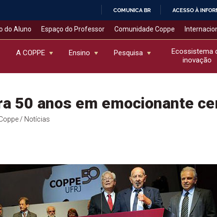
COMUNICA BR
ACESSO À INFO
IR
o do Aluno
Espaço do Professor
Comunidade Coppe
Internacio
PARA
O
Ecossistema 
A COPPE
Ensino
Pesquisa
inovação
CONTEÚDO
ra 50 anos em emocionante ce
l Coppe
/ Notícias