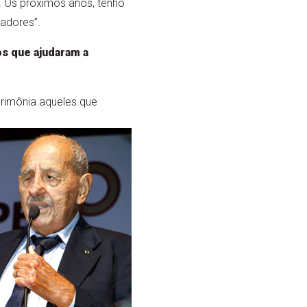
l. Os próximos anos, tenho
zadores”.
 que ajudaram a
imônia aqueles que