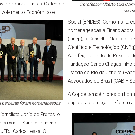
Petrobras, Furnas, Oxiteno e
O professor Alberto Luiz Coimbr
cerim
nvolvimento Econômico e
Social (BNDES). Como instituiç
homenageadas a Financiadora 
(Finep), o Conselho Nacional d
Científico e Tecnológico (CNPq
Aperfeiçoamento de Pessoal de 
Fundação Carlos Chagas Filho
Estado do Rio de Janeiro (Fape
Advogados do Brasil (OAB – Sec
A Coppe também prestou home
cuja obra e atuação refletem a 
s parceiras foram homenageados
jornalista Janio de Freitas, o
 embaixador Samuel Pinheiro
 UFRJ Carlos Lessa. O