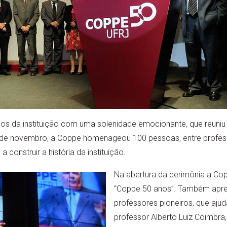
os da instituição com uma solenidade emocionante, que reuniu
8 de novembro, a Coppe homenageou 100 pessoas, entre professo
a construir a história da instituição.
Na abertura da cerimônia a Co
“Coppe 50 anos”. Também apr
professores pioneiros, que aju
professor Alberto Luiz Coimbr