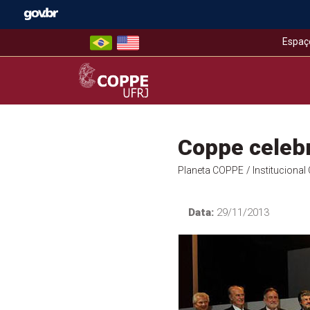
Skip
to
content
Espaç
COPPE – UFRJ
Coppe celeb
Planeta COPPE
/ Instituciona
Data:
29/11/2013