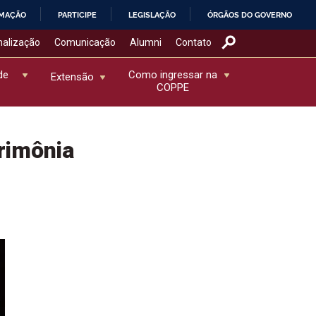
RMAÇÃO
PARTICIPE
LEGISLAÇÃO
ÓRGÃOS DO GOVERNO
nalização
Comunicação
Alumni
Contato
de
Como ingressar na
Extensão
COPPE
rimônia