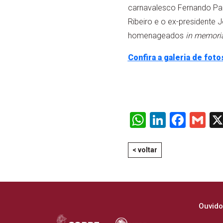
carnavalesco Fernando Pa
Ribeiro e o ex-presidente
homenageados
in memor
Confira a galeria de fo
WhatsApp
LinkedI
Face
Gm
< voltar
Ouvido