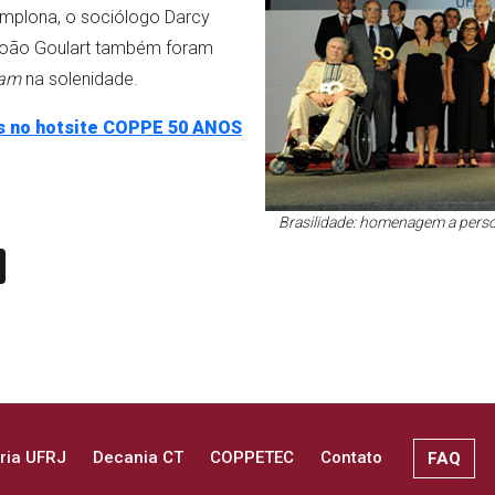
mplona, o sociólogo Darcy
 João Goulart também foram
iam
na solenidade.
tos no hotsite COPPE 50 ANOS
Brasilidade: homenagem a perso
n
book
ail
X
ria UFRJ
Decania CT
COPPETEC
Contato
FAQ