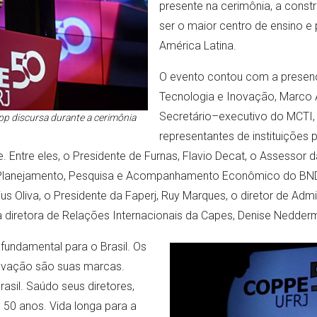
presente na cerimônia, a constru
ser o maior centro de ensino e
América Latina.
O evento contou com a presença
Tecnologia e Inovação, Marco 
Secretário–executivo do MCTI, L
p discursa durante a cerimônia
representantes de instituições 
ntre eles, o Presidente de Furnas, Flavio Decat, o Assessor d
e Planejamento, Pesquisa e Acompanhamento Econômico do BND
us Oliva, o Presidente da Faperj, Ruy Marques, o diretor de Adm
 a diretora de Relações Internacionais da Capes, Denise Nedder
 fundamental para o Brasil. Os
novação são suas marcas.
asil. Saúdo seus diretores,
s 50 anos. Vida longa para a