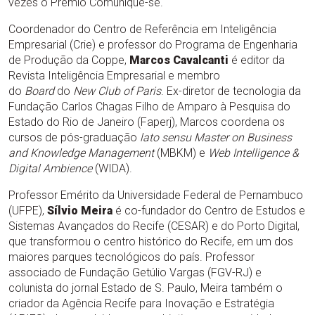
vezes o Prêmio Comunique-se.
Coordenador do Centro de Referência em Inteligência
Empresarial (Crie) e professor do Programa de Engenharia
de Produção da Coppe,
Marcos Cavalcanti
é editor da
Revista Inteligência Empresarial e membro
do
Board
do
New Club of Paris
. Ex-diretor de tecnologia da
Fundação Carlos Chagas Filho de Amparo à Pesquisa do
Estado do Rio de Janeiro (Faperj), Marcos coordena os
cursos de pós-graduação
lato sensu Master on Business
and Knowledge Management
(MBKM) e
Web Intelligence &
Digital Ambience
(WIDA).
Professor Emérito da Universidade Federal de Pernambuco
(UFPE),
Sílvio Meira
é co-fundador do Centro de Estudos e
Sistemas Avançados do Recife (CESAR) e do Porto Digital,
que transformou o centro histórico do Recife, em um dos
maiores parques tecnológicos do país. Professor
associado de Fundação Getúlio Vargas (FGV-RJ) e
colunista do jornal Estado de S. Paulo, Meira também o
criador da Agência Recife para Inovação e Estratégia