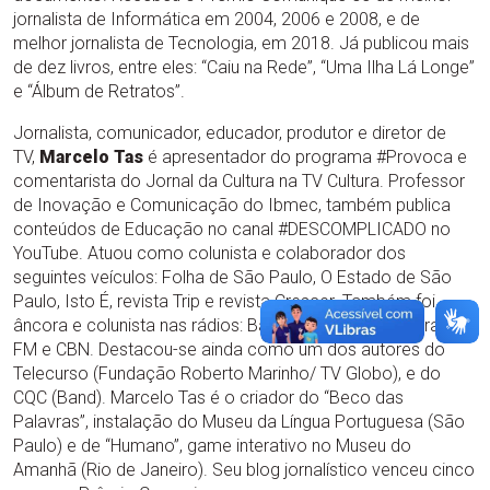
jornalista de Informática em 2004, 2006 e 2008, e de
melhor jornalista de Tecnologia, em 2018. Já publicou mais
de dez livros, entre eles: “Caiu na Rede”, “Uma Ilha Lá Longe”
e “Álbum de Retratos”.
Jornalista, comunicador, educador, produtor e diretor de
TV,
Marcelo Tas
é apresentador do programa #Provoca e
comentarista do Jornal da Cultura na TV Cultura. Professor
de Inovação e Comunicação do Ibmec, também publica
conteúdos de Educação no canal #DESCOMPLICADO no
YouTube. Atuou como colunista e colaborador dos
seguintes veículos: Folha de São Paulo, O Estado de São
Paulo, Isto É, revista Trip e revista Crescer. Também foi
âncora e colunista nas rádios: Bandnews, 89 FM, Eldorado
FM e CBN. Destacou-se ainda como um dos autores do
Telecurso (Fundação Roberto Marinho/ TV Globo), e do
CQC (Band). Marcelo Tas é o criador do “Beco das
Palavras”, instalação do Museu da Língua Portuguesa (São
Paulo) e de “Humano”, game interativo no Museu do
Amanhã (Rio de Janeiro). Seu blog jornalístico venceu cinco