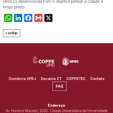
(ARIES), desenvolvida com o objetivo pensar a cidade a
longo prazo.
WhatsApp
LinkedIn
Facebook
Gmail
X
< voltar
Ouvidoria UFRJ
Decania CT
COPPETEC
Contato
FAQ
Endereço
Av. Horácio Macedo, 2030 - Cidade Universitária da Universidade