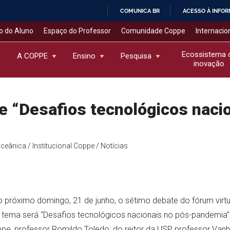
COMUNICA BR
ACESSO À INFO
IR
o do Aluno
Espaço do Professor
Comunidade Coppe
Internacio
PARA
O
Ecossistema 
A COPPE
Ensino
Pesquisa
inovação
CONTEÚDO
 “Desafios tecnológicos nacio
Oceânica
/ Institucional Coppe
/ Notícias
róximo domingo, 21 de junho, o sétimo debate do fórum virtual
 tema será “Desafios tecnológicos nacionais no pós-pandemia”
pe, professor Romildo Toledo; do reitor da USP, professor Van