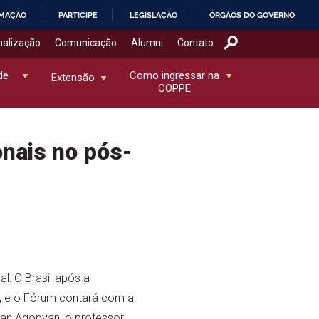
RMAÇÃO
PARTICIPE
LEGISLAÇÃO
ÓRGÃOS DO GOVERNO
nalização
Comunicação
Alumni
Contato
de
Como ingressar na
Extensão
COPPE
nais no pós-
: O Brasil após a
, e o Fórum contará com a
han Agopyan; o professor