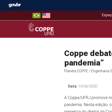
Skip
to
content
Espaç
COPPE – UFRJ
Coppe debate
pandemia”
Planeta COPPE
/ Engenharia 
Data:
19/06/2020
A Coppe/UFRJ promove no p
pandemia. Nesta edição, o
presença do diretor da Cop