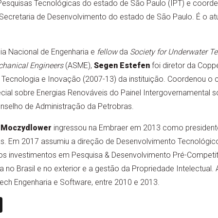
 Pesquisas Tecnológicas do estado de São Paulo (IPT) e coorde
Secretaria de Desenvolvimento do estado de São Paulo. É o atu
a Nacional de Engenharia e
fellow
da
Society for Underwater T
chanical Engineers
(ASME),
Segen Estefen
foi diretor da Copp
Tecnologia e Inovação (2007-13) da instituição. Coordenou o c
cial sobre Energias Renováveis do Painel Intergovernamental 
nselho de Administração da Petrobras.
l Moczydlower
ingressou na Embraer em 2013 como president
s. Em 2017 assumiu a direção de Desenvolvimento Tecnológico
os investimentos em Pesquisa & Desenvolvimento Pré-Competitiv
no Brasil e no exterior e a gestão da Propriedade Intelectual. 
ech Engenharia e Software, entre 2010 e 2013.
n
book
ail
X