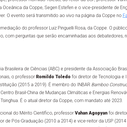
 Oceânica da Coppe, Segen Estefen e o vice-presidente de Eng
er. O evento será transmitido ao vivo na página da Coppe no
F
ediação do professor Luiz Pinguelli Rosa, da Coppe. O público 
ivo, com perguntas que serão encaminhadas aos debatedores, no
 Brasileira de Ciências (ABC) e presidente da Associação Brasil
nais, o professor
Romildo Toledo
foi diretor de Tecnologia 
 instituição (2015 a 2019). É membro do INBAR
Bamboo Construct
Centro Brasil-China de Mudanças Climáticas e Energias Renováv
Tsinghua. É o atual diretor da Coppe, com mandato até 2023.
nal do Mérito Científico, professor
Vahan Agopyan
foi direto
tor de Pós-Graduação (2010 a 2014) e vice-reitor da USP (2014 a