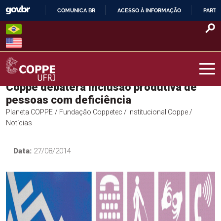
Skip
COMUNICA BR
ACESSO À INFORMAÇÃO
PARTI
to
IR
content
PARA
O
CONTEÚDO
Coppe debaterá inclusão produtiva de
COPPE – UFRJ
pessoas com deficiência
Planeta COPPE
/ Fundação Coppetec
/ Institucional Coppe
/
Notícias
Data:
27/08/2014