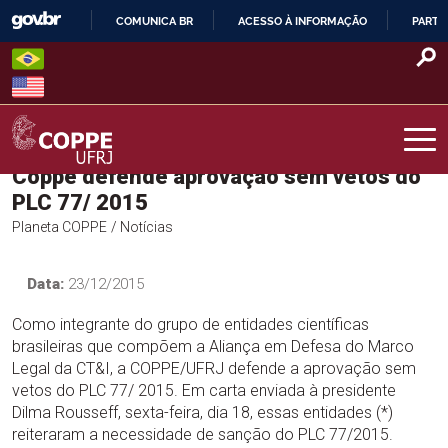
Skip
COMUNICA BR
ACESSO À INFORMAÇÃO
PARTI
to
IR
content
PARA
O
CONTEÚDO
Coppe defende aprovação sem vetos do
COPPE – UFRJ
PLC 77/ 2015
Planeta COPPE
/ Notícias
Data:
23/12/2015
Como integrante do grupo de entidades científicas
brasileiras que compõem a Aliança em Defesa do Marco
Legal da CT&I, a COPPE/UFRJ defende a aprovação sem
vetos do PLC 77/ 2015. Em carta enviada à presidente
Dilma Rousseff, sexta-feira, dia 18, essas entidades (*)
reiteraram a necessidade de sanção do PLC 77/2015.