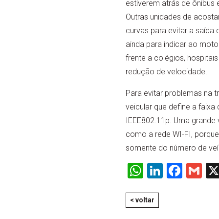
estiverem atrás de ônibus 
Outras unidades de acosta
curvas para evitar a saída 
ainda para indicar ao moto
frente a colégios, hospitai
redução de velocidade.
Para evitar problemas na 
veicular que define a faix
IEEE802.11p. Uma grande va
como a rede WI-FI, porque 
somente do número de veí
WhatsApp
LinkedI
Face
Gm
< voltar