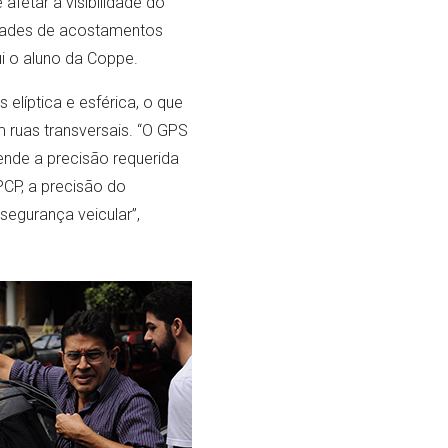
fetar a visibilidade do
nidades de acostamentos
i o aluno da Coppe.
elíptica e esférica, o que
 ruas transversais. “O GPS
nde a precisão requerida
CP, a precisão do
segurança veicular”,