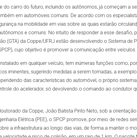
e do carro do futuro, incluindo os autônomos, já começam a se
ambém em automóveis comuns. De acordo com os especialist
egurança na mobilidade em vias sobre as quais estarão circulan
utônomos e comuns. No intuito de responder a esse desafio, 
ção (GTA) da Coppe/UFRJ estão desenvolvendo o Sistema de 
SPCP), cujo objetivo é promover a comunicação entre veículos.
instalado em qualquer veículo, tem inúmeras funções como, por
scos iminentes, sugerindo medidas a serem tomadas, a exemplo 
ependendo das características do automóvel, o próprio sistema
ntrole do acelerador, só devolvendo o comando ao condutor qu
doutorado da Coppe, João Batista Pinto Neto, sob a orientação
enharia Elétrica (PEE), o SPCP promove, por meio de redes se
sobre a infraestrutura ao longo das vias, de forma a manter o m
 velocidade e risco de colisão, em um raio de 1 km. O pacot