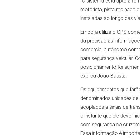
“O sistema está apto a fo
motorista, pista molhada e
instaladas ao longo das vi
Embora utilize o GPS comer
dá precisão às informações
comercial autônomo comete
para segurança veicular. 
posicionamento foi aumenta
explica João Batista.
Os equipamentos que farão 
denominados unidades de 
acoplados a sinais de trâns
o instante que ele deve ini
com segurança no cruzamen
Essa informação é importan