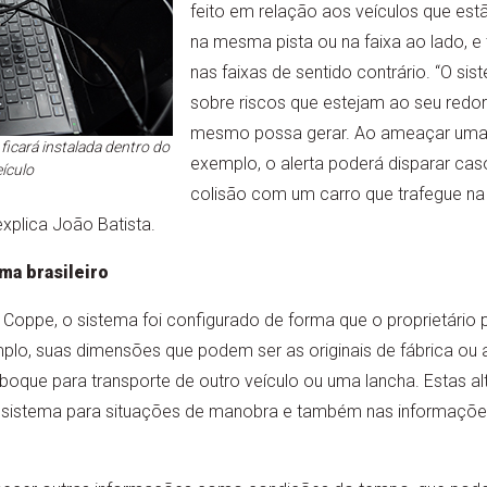
feito em relação aos veículos que est
na mesma pista ou na faixa ao lado, 
nas faixas de sentido contrário. “O sis
sobre riscos que estejam ao seu redor
mesmo possa gerar. Ao ameaçar uma 
ficará instalada dentro do
exemplo, o alerta poderá disparar cas
ículo
colisão com um carro que trafegue na 
explica João Batista.
ma brasileiro
oppe, o sistema foi configurado de forma que o proprietário po
plo, suas dimensões que podem ser as originais de fábrica ou 
boque para transporte de outro veículo ou uma lancha. Estas 
o sistema para situações de manobra e também nas informaçõe