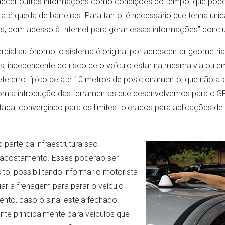
rnecer outras informações como condições do tempo, que pode a
 até queda de barreiras. Para tanto, é necessário que tenha u
as, com acesso à Internet para gerar essas informações” conclu
cial autônomo, o sistema é original por acrescentar geometrias 
, independente do risco de o veículo estar na mesma via ou em
 erro típico de até 10 metros de posicionamento, que não ate
Com a introdução das ferramentas que desenvolvemos para o SP
da, convergindo para os limites tolerados para aplicações de 
parte da infraestrutura são
acostamento. Esses poderão ser
ito, possibilitando informar o motorista
ciar a frenagem para parar o veículo
to, caso o sinal esteja fechado.
te principalmente para veículos que