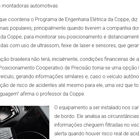
s montadoras automotivas.
, que coordena o Programa de Engenharia Elétrica da Coppe, di
s mais populares, principalmente quando tiverem a companhia d
 da Coppe, para monitorar seu posicionamento e distanciamen
das com uso de ultrassom, feixe de laser e sensores, que gera
ão brasileira não terá, inicialmente, condições financeiras de 
Posicionamento Cooperativo de Precisão torna-se uma opção b
veículo, gerando informações similares e, caso o veículo autôn
ução de risco de acidentes até mesmo para ele, uma vez que 
guagem” afirma o professor da Coppe.
O equipamento a ser instalado nos ca
de bordo. Ele analisa as circunstância
informações cheguem filtradas no viso
alerta quando houver risco real de ac