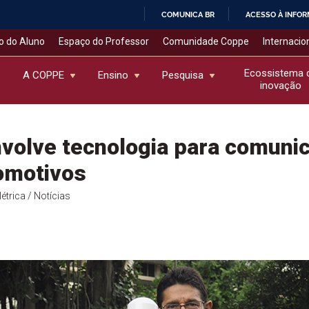
COMUNICA BR
ACESSO À INFO
IR
o do Aluno
Espaço do Professor
Comunidade Coppe
Internacio
PARA
O
Ecossistema 
A COPPE
Ensino
Pesquisa
inovação
CONTEÚDO
olve tecnologia para comunic
omotivos
étrica
/ Notícias