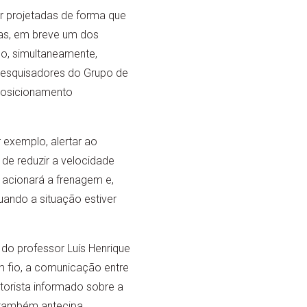
r projetadas de forma que
as, em breve um dos
do, simultaneamente,
pesquisadores do Grupo de
Posicionamento
 exemplo, alertar ao
de reduzir a velocidade
 acionará a frenagem e,
ando a situação estiver
 do professor Luís Henrique
m fio, a comunicação entre
otorista informado sobre a
e também antecipa