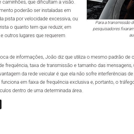
e caminhões, que dificultam a visão.
mento poderão ser instaladas em
da pista por velocidade excessiva, ou
Para a transmissão d
rista o quanto tem que reduzir, em
pesquisadores fixaram
s e outros lugares que requerem
au
troca de informações, João diz que utiliza o mesmo padrão de
a de frequência, taxa de transmissão e tamanho das mensagens
ntagem da rede veicular é que ela não sofre interferências de 
funciona em faixa de frequência exclusiva e, portanto, o tráf
culos dentro de uma determinada área.
n
book
ail
X