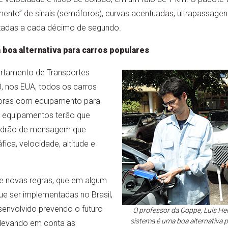
nto” de sinais (semáforos), curvas acentuadas, ultrapassagens
izadas a cada décimo de segundo.
 boa alternativa para carros populares
rtamento de Transportes
0, nos EUA, todos os carros
doras com equipamento para
s equipamentos terão que
drão de mensagem que
ica, velocidade, altitude e
e novas regras, que em algum
 ser implementadas no Brasil,
senvolvido prevendo o futuro
O professor da Coppe, Luís Hen
sistema é uma boa alternativa 
levando em conta as