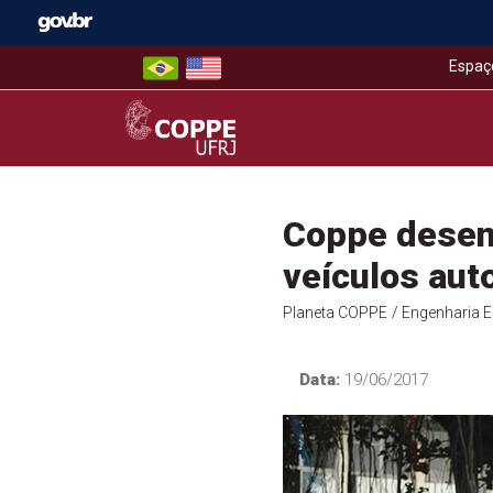
Skip
to
content
Espaç
COPPE – UFRJ
Coppe desenv
veículos aut
Planeta COPPE
/ Engenharia El
Data:
19/06/2017