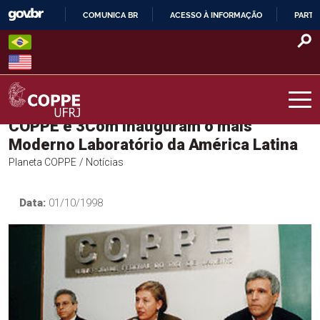
Skip
COMUNICA BR
ACESSO À INFORMAÇÃO
PARTI
to
IR
content
PARA
O
CONTEÚDO
COPPE e 3Com Inauguram o mais
COPPE – UFRJ
Moderno Laboratório da América Latina
Planeta COPPE
/ Notícias
Data:
01/10/1998