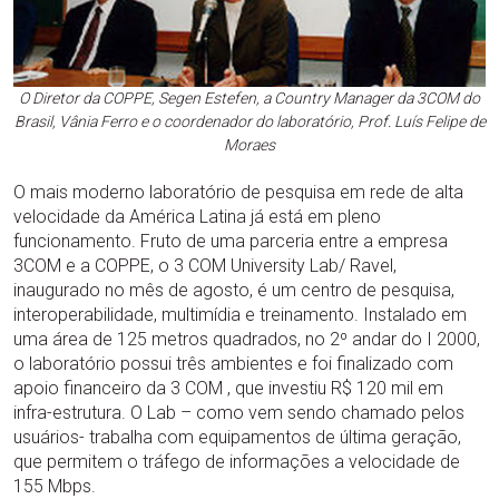
O Diretor da COPPE, Segen Estefen, a Country Manager da 3COM do
Brasil, Vânia Ferro e o coordenador do laboratório, Prof. Luís Felipe de
Moraes
O mais moderno laboratório de pesquisa em rede de alta
velocidade da América Latina já está em pleno
funcionamento. Fruto de uma parceria entre a empresa
3COM e a COPPE, o 3 COM University Lab/ Ravel,
inaugurado no mês de agosto, é um centro de pesquisa,
interoperabilidade, multimídia e treinamento. Instalado em
uma área de 125 metros quadrados, no 2º andar do I 2000,
o laboratório possui três ambientes e foi finalizado com
apoio financeiro da 3 COM , que investiu R$ 120 mil em
infra-estrutura. O Lab – como vem sendo chamado pelos
usuários- trabalha com equipamentos de última geração,
que permitem o tráfego de informações a velocidade de
155 Mbps.