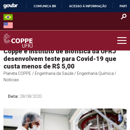
Skip
COMUNICA BR
ACESSO À INFORMAÇÃO
PARTI
to
IR
content
PARA
O
CONTEÚDO
Coppe e Instituto de Biofísica da UFRJ
COPPE – UFRJ
desenvolvem teste para Covid-19 que
custa menos de R$ 5,00
Planeta COPPE
/ Engenharia da Saúde
/ Engenharia Química
/
Notícias
Data:
28/08/2020