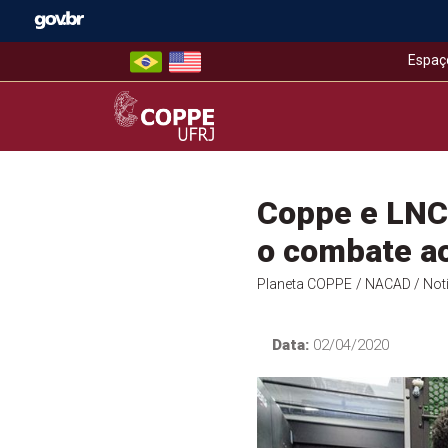
Skip
to
content
Espaç
COPPE – UFRJ
Coppe e LNC
o combate a
Planeta COPPE
/ NACAD
/ Not
Data:
02/04/2020