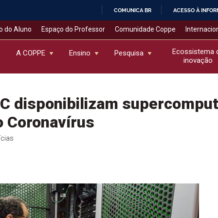
COMUNICA BR
ACESSO À INFO
IR
o do Aluno
Espaço do Professor
Comunidade Coppe
Internacio
PARA
O
Ecossistema 
A COPPE
Ensino
Pesquisa
inovação
CONTEÚDO
C disponibilizam supercomput
o Coronavírus
ícias