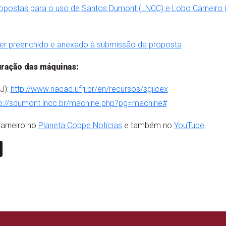
postas para o uso de Santos Dumont (LNCC) e Lobo Carneiro 
er preenchido e anexado à submissão da proposta
uração das máquinas:
J):
http://www.nacad.ufrj.br/en/recursos/sgiicex
tp://sdumont.lncc.br/machine.php?pg=machine#
arneiro no
Planeta Coppe Notícias
e também no
YouTube
.
n
book
ail
X