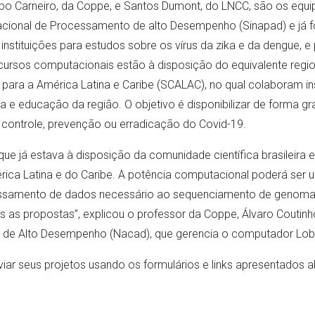
o Carneiro, da Coppe, e Santos Dumont, do LNCC, são os equ
acional de Processamento de alto Desempenho (Sinapad) e já
instituições para estudos sobre os vírus da zika e da dengue, 
cursos computacionais estão à disposição do equivalente regio
ra a América Latina e Caribe (SCALAC), no qual colaboram in
a e educação da região. O objetivo é disponibilizar de forma g
 controle, prevenção ou erradicação do Covid-19.
que já estava à disposição da comunidade científica brasileira e
ica Latina e do Caribe. A potência computacional poderá ser 
essamento de dados necessário ao sequenciamento de genoma,
s as propostas”, explicou o professor da Coppe, Álvaro Coutin
e Alto Desempenho (Nacad), que gerencia o computador Lobo
ar seus projetos usando os formulários e links apresentados a