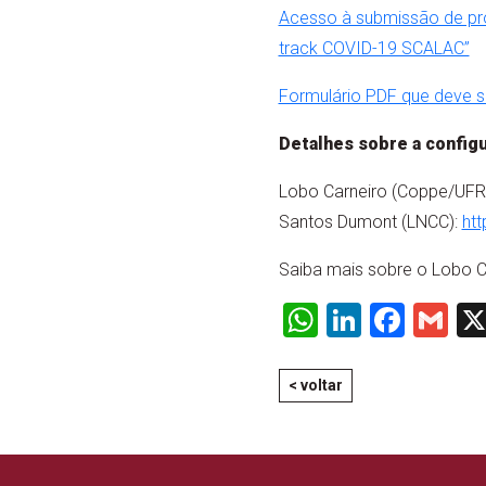
Acesso à submissão de pro
track COVID-19 SCALAC”
Formulário PDF que deve s
Detalhes sobre a config
Lobo Carneiro (Coppe/UFR
Santos Dumont (LNCC):
ht
Saiba mais sobre o Lobo C
WhatsApp
LinkedI
Face
Gm
< voltar