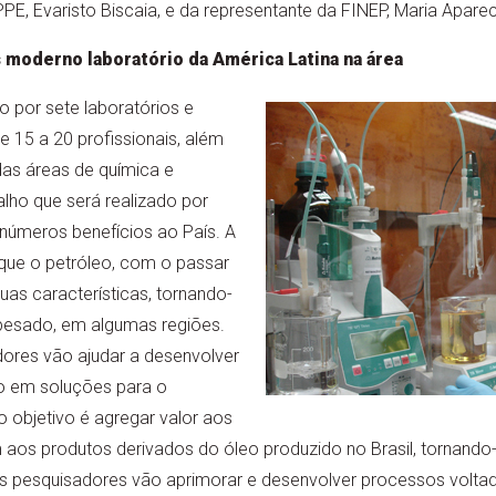
E, Evaristo Biscaia, e da representante da FINEP, Maria Apare
oderno laboratório da América Latina na área
or sete laboratórios e
 15 a 20 profissionais, além
das áreas de química e
alho que será realizado por
inúmeros benefícios ao País. A
 que o petróleo, com o passar
s características, tornando-
pesado, em algumas regiões.
dores vão ajudar a desenvolver
o em soluções para o
 objetivo é agregar valor aos
aos produtos derivados do óleo produzido no Brasil, tornando
s pesquisadores vão aprimorar e desenvolver processos volta