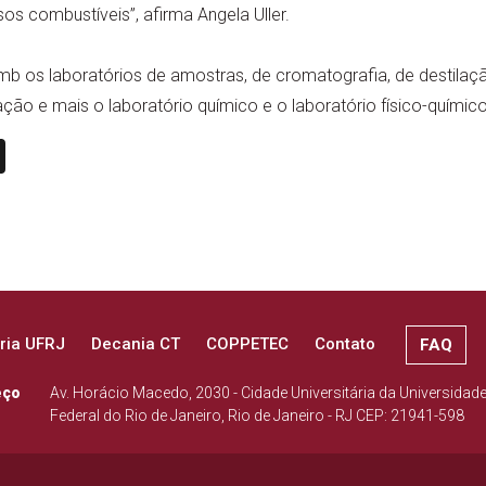
os combustíveis”, afirma Angela Uller.
os laboratórios de amostras, de cromatografia, de destilaçã
ação e mais o laboratório químico e o laboratório físico-químico
n
book
ail
X
ria UFRJ
Decania CT
COPPETEC
Contato
FAQ
eço
Av. Horácio Macedo, 2030 - Cidade Universitária da Universidad
Federal do Rio de Janeiro, Rio de Janeiro - RJ CEP: 21941-598