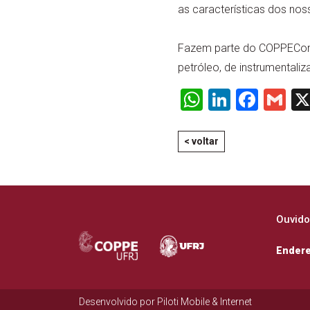
as características dos noss
Fazem parte do COPPEComb 
petróleo, de instrumentaliz
WhatsApp
LinkedI
Face
Gm
< voltar
Ouvido
Ender
Desenvolvido por
Piloti Mobile & Internet