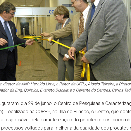
 o diretor da ANP, Haroldo Lima; o Reitor da UFRJ, Aloísio Teixeira; a Direto
dor da Eng. Química, Evaristo Biscaia; e o Gerente do Cenpes, Carlos Ta
guraram, dia 29 de junho, o Centro de Pesquisas e Caracteriza
 Localizado na COPPE, na Ilha do Fundão, o Centro, que cont
rá responsável pela caracterização do petróleo e dos biocombu
processos voltados para melhoria da qualidade dos produtos 