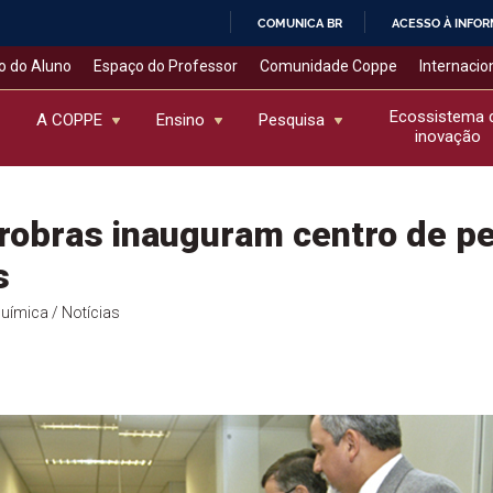
COMUNICA BR
ACESSO À INFO
IR
o do Aluno
Espaço do Professor
Comunidade Coppe
Internacio
PARA
O
Ecossistema 
A COPPE
Ensino
Pesquisa
inovação
CONTEÚDO
robras inauguram centro de p
s
Química
/ Notícias