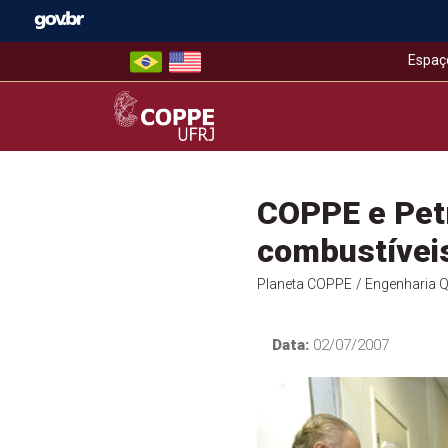
Skip
to
content
Espaç
COPPE – UFRJ
COPPE e Pet
combustívei
Planeta COPPE
/ Engenharia 
Data:
02/07/2007