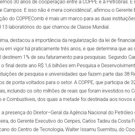
ós temos 30 anos de cooperação entre a COPPE e à Petrobras
e Campos. E isso não é mera coincidência”, afirmou o Gerente 
ção do COPPEComb é mais um marco para as duas instituições. 
 13 laboratórios do que chamou de Classe Mundial.
Lima, destacou a importância da regularização da lei de financ
ou em vigor há praticamente três anos, e que determina que as
il destinem 1% de seu faturamento para pesquisas. Segundo Ca
té o final deste ano R$ 1,6 bilhões em Pesquisa e Desenvolviment
tituições de pesquisa e universidades que fazem parte das 38 
os de ponta voltados para o setor. A COPPE, que participa de 32
is, incluindo os oito milhões de reais que foram investidos no 
o e Combustíveis, dos quais a metade foi destinada aos novos
a presença do Diretor–Geral da Agência Nacional do Petróleo 
ixeira, do Gerente Executivo do Cenpes, Carlos Tadeu da Costa F
ecano do Centro de Tecnologia, Walter Issamu Suemitsu, do C