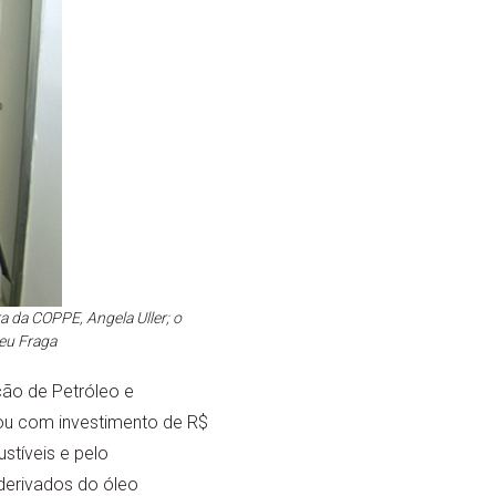
ra da COPPE, Angela Uller; o
deu Fraga
ção de Petróleo e
ou com investimento de R$
stíveis e pelo
derivados do óleo