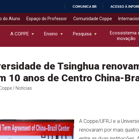
COMUNICA BR
ACESSO À INFO
IR
o do Aluno
Espaço do Professor
Comunidade Coppe
Internacio
PARA
O
Ecossistema 
A COPPE
Ensino
Pesquisa
inovação
CONTEÚDO
versidade de Tsinghua renova
 10 anos de Centro China-Bra
l Coppe
/ Notícias
A Coppe/UFRJ e a Universi
renovaram por mais quatro 
entre as duas instituições.