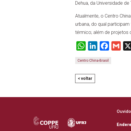
Dehua, da Universidade de 
Atualmente, o Centro China
urbana, do qual participam
térmico; além de projetos 
WhatsApp
LinkedI
Face
Gm
Centro China-Brasil
< voltar
Ouvido
Ender