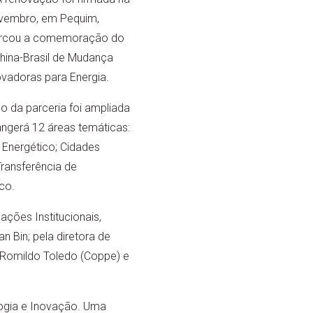
novembro, em Pequim,
marcou a comemoração do
China-Brasil de Mudança
ovadoras para Energia.
 da parceria foi ampliada
angerá 12 áreas temáticas:
 Energético; Cidades
Transferência de
co.
ações Institucionais,
an Bin; pela diretora de
s Romildo Toledo (Coppe) e
logia e Inovação. Uma