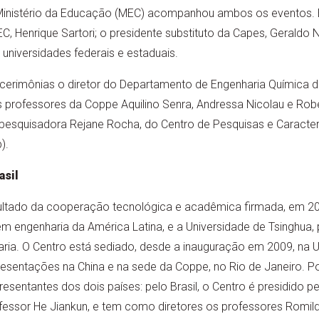
Ministério da Educação (MEC) acompanhou ambos os eventos. 
C, Henrique Sartori; o presidente substituto da Capes, Geraldo 
 universidades federais e estaduais.
erimônias o diretor do Departamento de Engenharia Química da
s professores da Coppe Aquilino Senra, Andressa Nicolau e Rob
 pesquisadora Rejane Rocha, do Centro de Pesquisas e Caracte
).
asil
esultado da cooperação tecnológica e acadêmica firmada, em 2
m engenharia da América Latina, e a Universidade de Tsinghua, p
ria. O Centro está sediado, desde a inauguração em 2009, na U
sentações na China e na sede da Coppe, no Rio de Janeiro. P
sentantes dos dois países: pelo Brasil, o Centro é presidido pel
fessor He Jiankun, e tem como diretores os professores Romild