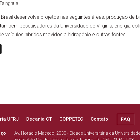
Tsinghua.
 Brasil desenvolve projetos nas seguintes áreas: produção de bio
 também pesquisadores da Universidade de Virgínia; energia eól
de veículos híbridos movidos a hidrogênio e outras fontes.
n
book
ail
X
ria UFRJ
Decania CT
COPPETEC
Contato
FAQ
eço
Av. Horácio Macedo, 2030 - Cidade Universitária da Universidad
Federal do Rio de Janeiro, Rio de Janeiro - RJ CEP: 21941-598