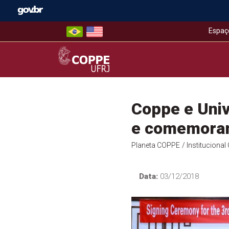
Skip
to
content
Espaç
COPPE – UFRJ
Coppe e Uni
e comemoram
Planeta COPPE
/ Instituciona
Data:
03/12/2018