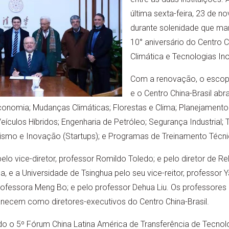
última sexta-feira, 23 de 
durante solenidade que 
10° aniversário do Centro 
Climática e Tecnologias In
Com a renovação, o escopo
e o Centro China-Brasil abr
conomia; Mudanças Climáticas; Florestas e Clima; Planejamento
Veículos Híbridos; Engenharia de Petróleo; Segurança Industrial; 
smo e Inovação (Startups); e Programas de Treinamento Técni
lo vice-diretor, professor Romildo Toledo; e pelo diretor de Rel
a, e a Universidade de Tsinghua pelo seu vice-reitor, professor Y
rofessora Meng Bo; e pelo professor Dehua Liu. Os professore
anecem como diretores-executivos do Centro China-Brasil.
do o 5º Fórum China Latina América de Transferência de Tecno