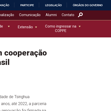
RMAÇÃO
PARTICIPE
LEGISLAÇÃO
ÓRGÃOS DO GOVERNO
nalização
Comunicação
Alumni
Contato
de
Como ingressar na
Extensão
COPPE
m cooperação
sil
dade de Tsinghua
anos, até 2022, a parceria
 A renovação foi firmada na