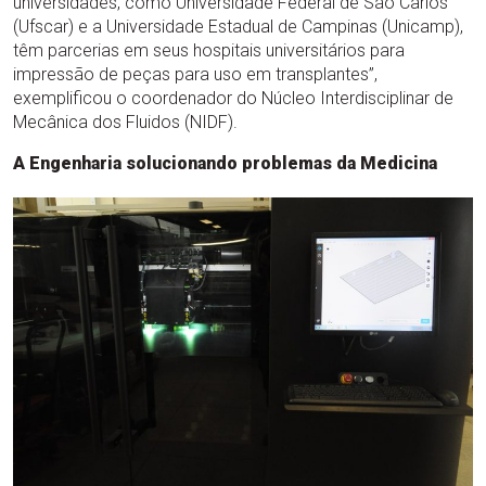
universidades, como Universidade Federal de São Carlos
(Ufscar) e a Universidade Estadual de Campinas (Unicamp),
têm parcerias em seus hospitais universitários para
impressão de peças para uso em transplantes”,
exemplificou o coordenador do Núcleo Interdisciplinar de
Mecânica dos Fluidos (NIDF).
A Engenharia solucionando problemas da Medicina