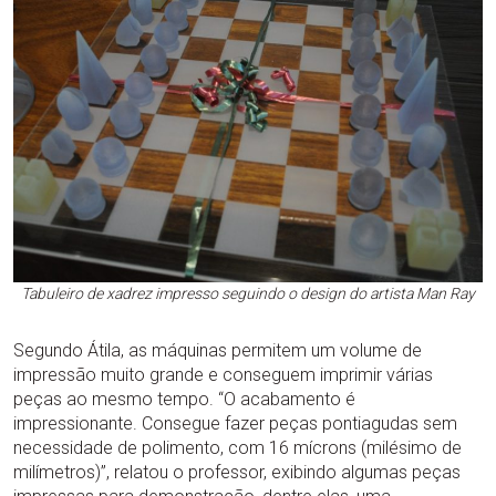
Tabuleiro de xadrez impresso seguindo o design do artista Man Ray
Segundo Átila, as máquinas permitem um volume de
impressão muito grande e conseguem imprimir várias
peças ao mesmo tempo. “O acabamento é
impressionante. Consegue fazer peças pontiagudas sem
necessidade de polimento, com 16 mícrons (milésimo de
milímetros)”, relatou o professor, exibindo algumas peças