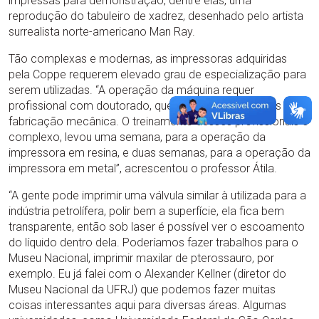
impressas para demonstração, dentre elas, uma
reprodução do tabuleiro de xadrez, desenhado pelo artista
surrealista norte-americano Man Ray.
Tão complexas e modernas, as impressoras adquiridas
pela Coppe requerem elevado grau de especialização para
serem utilizadas. “A operação da máquina requer
profissional com doutorado, que entenda de materiais e de
fabricação mecânica. O treinamento desses profissionais é
complexo, levou uma semana, para a operação da
impressora em resina, e duas semanas, para a operação da
impressora em metal”, acrescentou o professor Átila.
“A gente pode imprimir uma válvula similar à utilizada para a
indústria petrolífera, polir bem a superfície, ela fica bem
transparente, então sob laser é possível ver o escoamento
do líquido dentro dela. Poderíamos fazer trabalhos para o
Museu Nacional, imprimir maxilar de pterossauro, por
exemplo. Eu já falei com o Alexander Kellner (diretor do
Museu Nacional da UFRJ) que podemos fazer muitas
coisas interessantes aqui para diversas áreas. Algumas