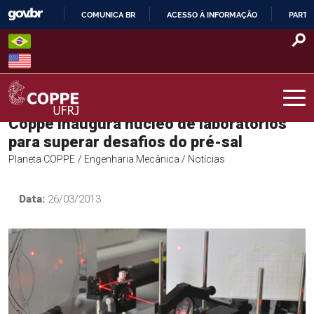
Skip
COMUNICA BR
ACESSO À INFORMAÇÃO
PARTI
to
IR
content
PARA
O
CONTEÚDO
Coppe inaugura núcleo de laboratórios
COPPE – UFRJ
para superar desafios do pré-sal
Planeta COPPE
/ Engenharia Mecânica
/ Notícias
Data:
26/03/2013