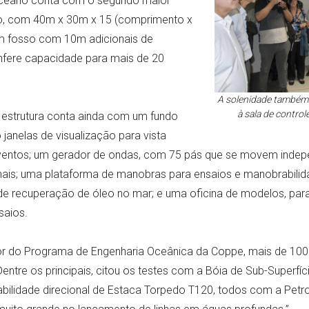
ceano conta com o segundo maior
, com 40m x 30m x 15 (comprimento x
 um fosso com 10m adicionais de
onfere capacidade para mais de 20
A solenidade também 
à sala de control
 estrutura conta ainda com um fundo
janelas de visualização para vista
ventos; um gerador de ondas, com 75 pás que se movem indep
onais; uma plataforma de manobras para ensaios e manobrabilid
 recuperação de óleo no mar; e uma oficina de modelos, para
saios.
 do Programa de Engenharia Oceânica da Coppe, mais de 100 
Dentre os principais, citou os testes com a Bóia de Sub-Superfí
tabilidade direcional de Estaca Torpedo T120, todos com a Petro