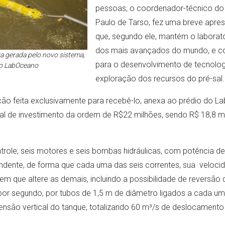
pessoas, o coordenador-técnico do
Paulo de Tarso, fez uma breve apre
que, segundo ele, mantém o labora
dos mais avançados do mundo, e c
a gerada pelo novo sistema,
para o desenvolvimento de tecnolog
o LabOceano
exploração dos recursos do pré-sal.
ão feita exclusivamente para recebê-lo, anexa ao prédio do L
al de investimento da ordem de R$22 milhões, sendo R$ 18,8 m
ntrole, seis motores e seis bombas hidráulicas, com potência de 
ente, de forma que cada uma das seis correntes, sua veloci
 que altere as demais, incluindo a possibilidade de reversão 
or segundo, por tubos de 1,5 m de diâmetro ligados a cada uma
ensão vertical do tanque, totalizando 60 m³/s de deslocament