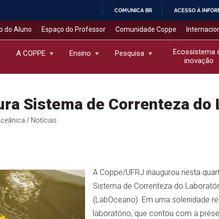
COMUNICA BR
ACESSO À INFO
IR
o do Aluno
Espaço do Professor
Comunidade Coppe
Internacio
PARA
O
Ecossistema 
A COPPE
Ensino
Pesquisa
inovação
CONTEÚDO
ura Sistema de Correnteza do
Oceânica
/ Notícias
A Coppe/UFRJ inaugurou nesta quart
Sistema de Correnteza do Laboratór
(LabOceano). Em uma solenidade rea
laboratório, que contou com a pres