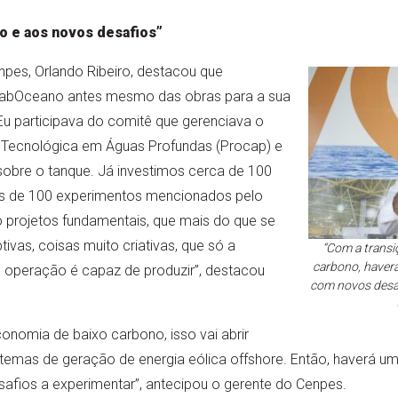
o e aos novos desafios”
npes, Orlando Ribeiro, destacou que
abOceano antes mesmo das obras para a sua
“Eu participava do comitê que gerenciava o
Tecnológica em Águas Profundas (Procap) e
sobre o tanque. Já investimos cerca de 100
is de 100 experimentos mencionados pelo
o projetos fundamentais, que mais do que se
ivas, coisas muito criativas, que só a
“Com a transi
carbono, haver
operação é capaz de produzir”, destacou
com novos desaf
onomia de baixo carbono, isso vai abrir
istemas de geração de energia eólica offshore. Então, haverá u
ios a experimentar”, antecipou o gerente do Cenpes.