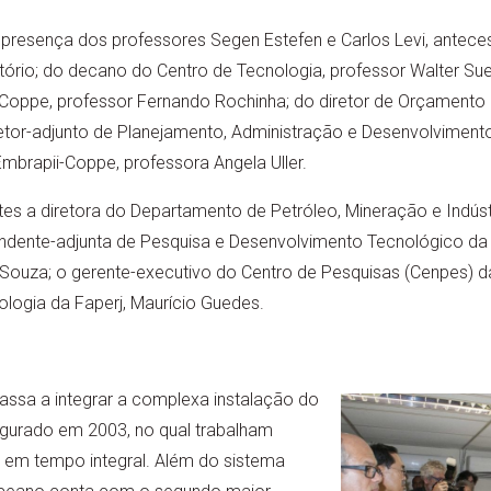
presença dos professores Segen Estefen e Carlos Levi, antece
rio; do decano do Centro de Tecnologia, professor Walter Suem
Coppe, professor Fernando Rochinha; do diretor de Orçamento 
etor-adjunto de Planejamento, Administração e Desenvolvimento 
Embrapii-Coppe, professora Angela Uller.
 a diretora do Departamento de Petróleo, Mineração e Indústr
tendente-adjunta de Pesquisa e Desenvolvimento Tecnológico da
 Souza; o gerente-executivo do Centro de Pesquisas (Cenpes) d
nologia da Faperj, Maurício Guedes.
assa a integrar a complexa instalação do
gurado em 2003, no qual trabalham
s em tempo integral. Além do sistema