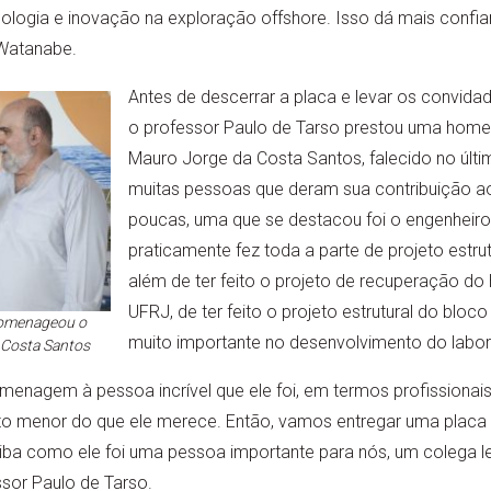
logia e inovação na exploração offshore. Isso dá mais confia
u Watanabe.
Antes de descerrar a placa e levar os convidad
o professor Paulo de Tarso prestou uma hom
Mauro Jorge da Costa Santos, falecido no últi
muitas pessoas que deram sua contribuição ao
poucas, uma que se destacou foi o engenheiro
praticamente fez toda a parte de projeto estrut
além de ter feito o projeto de recuperação do H
UFRJ, de ter feito o projeto estrutural do bloco
homenageou o
muito importante no desenvolvimento do labor
 Costa Santos
enagem à pessoa incrível que ele foi, em termos profissiona
 menor do que ele merece. Então, vamos entregar uma placa à
saiba como ele foi uma pessoa importante para nós, um colega le
ssor Paulo de Tarso.