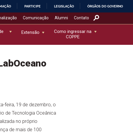
RMAÇÃO
PARTICIPE
LEGISLAÇÃO
ÓRGÃOS DO GOVERNO
nalização
Comunicação
Alumni
Contato
de
Como ingressar na
Extensão
COPPE
 LabOceano
a-feira, 19 de dezembro, o
io de Tecnologia Oceânica
lizada no próprio
ença de mais de 100