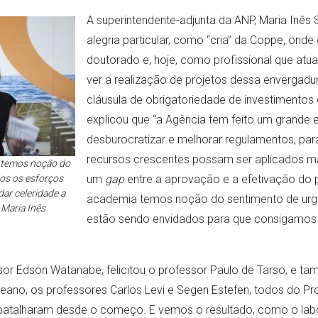
A superintendente-adjunta da ANP, Maria Inês
alegria particular, como “cria” da Coppe, ond
doutorado e, hoje, como profissional que atu
ver a realização de projetos dessa envergadur
cláusula de obrigatoriedade de investimentos
explicou que “a Agência tem feito um grande es
desburocratizar e melhorar regulamentos, pa
recursos crescentes possam ser aplicados ma
 temos noção do
os os esforços
um
gap
entre a aprovação e a efetivação do 
ar celeridade a
academia temos noção do sentimento de urg
 Maria Inês
estão sendo envidados para que consigamos 
ssor Edson Watanabe, felicitou o professor Paulo de Tarso, e 
no, os professores Carlos Levi e Segen Estefen, todos do P
batalharam desde o começo. E vemos o resultado, como o labo