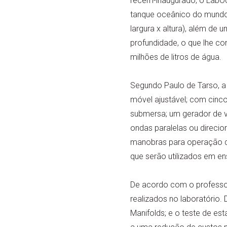
recém-inaugurado, o LabO
tanque oceânico do mundo
largura x altura), além de
profundidade, o que lhe c
milhões de litros de água.
Segundo Paulo de Tarso, a
móvel ajustável; com cinco 
submersa; um gerador de 
ondas paralelas ou direci
manobras para operação de
que serão utilizados em en
De acordo com o professor
realizados no laboratório. 
Manifolds; e o teste de es