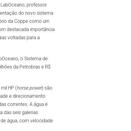
 LabOceano, professor
sentação do novo sistema
tório da Coppe como um
om destacada importância
ias voltadas para a
abOceano, o Sistema de
ilhões da Petrobras e R$
mil HP (
horse power
) são
dade e direcionamento
das correntes. A água é
 das seis galerias
o de água, com velocidade