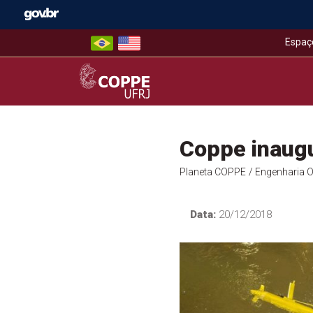
Skip
to
content
Espaç
COPPE – UFRJ
Coppe inaug
Planeta COPPE
/ Engenharia 
Data:
20/12/2018