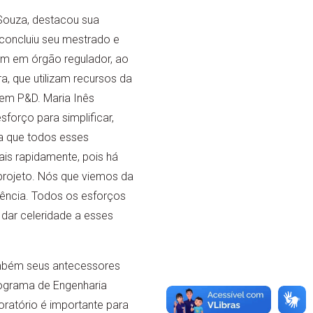
 Souza, destacou sua
e concluiu seu mestrado e
am em órgão regulador, ao
a, que utilizam recursos da
 em P&D. Maria Inês
forço para simplificar,
ra que todos esses
is rapidamente, pois há
projeto. Nós que viemos da
ência. Todos os esforços
dar celeridade a esses
também seus antecessores
rograma de Engenharia
ratório é importante para