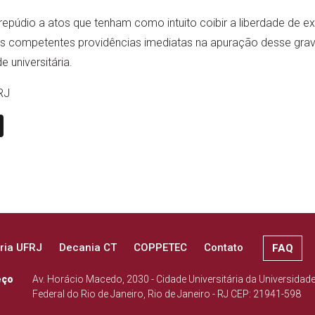
epúdio a atos que tenham como intuito coibir a liberdade de e
s competentes providências imediatas na apuração desse gra
 universitária.
RJ
n
book
ail
X
ria UFRJ
Decania CT
COPPETEC
Contato
FAQ
eço
Av. Horácio Macedo, 2030 - Cidade Universitária da Universidad
Federal do Rio de Janeiro, Rio de Janeiro - RJ CEP: 21941-598