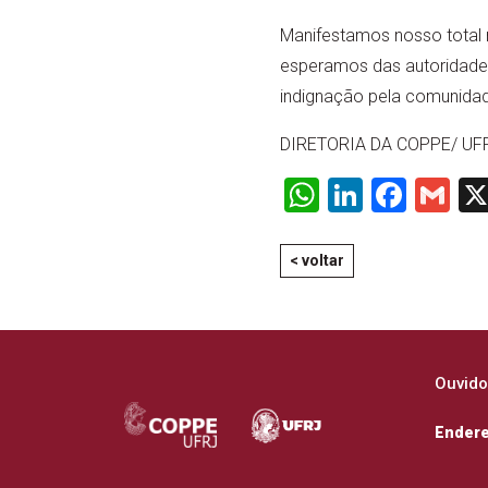
Manifestamos nosso total r
esperamos das autoridade
indignação pela comunidade
DIRETORIA DA COPPE/ UF
WhatsApp
LinkedI
Face
Gm
< voltar
Ouvido
Ender