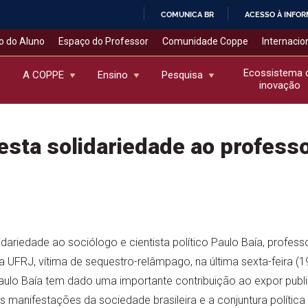
COMUNICA BR
ACESSO À INFO
IR
o do Aluno
Espaço do Professor
Comunidade Coppe
Internacio
PARA
O
Ecossistema 
A COPPE
Ensino
Pesquisa
inovação
CONTEÚDO
sta solidariedade ao professo
ariedade ao sociólogo e cientista político Paulo Baía, professor
a UFRJ, vítima de sequestro-relâmpago, na última sexta-feira (1
Paulo Baía tem dado uma importante contribuição ao expor publ
s manifestações da sociedade brasileira e a conjuntura política