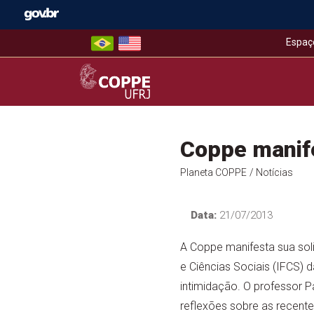
Skip
to
content
Espaç
COPPE – UFRJ
Coppe manife
Planeta COPPE
/ Notícias
Data:
21/07/2013
A Coppe manifesta sua solid
e Ciências Sociais (IFCS) d
intimidação. O professor 
reflexões sobre as recente