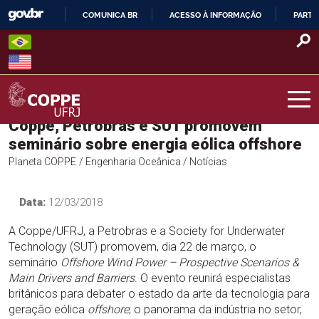
Skip
COMUNICA BR
ACESSO À INFORMAÇÃO
PARTI
to
IR
content
PARA
O
CONTEÚDO
Coppe, Petrobras e SUT promovem
COPPE – UFRJ
seminário sobre energia eólica offshore
Planeta COPPE
/ Engenharia Oceânica
/ Notícias
Data:
12/03/2018
A Coppe/UFRJ, a Petrobras e a Society for Underwater
Technology (SUT) promovem, dia 22 de março, o
seminário
Offshore Wind Power – Prospective Scenarios &
Main Drivers and Barriers
. O evento reunirá especialistas
britânicos para debater o estado da arte da tecnologia para
geração eólica
offshore
; o panorama da indústria no setor,