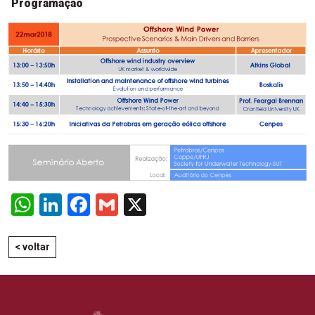
Programação
WhatsApp
LinkedIn
Facebook
Gmail
X
< voltar