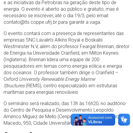
e as iniciativas da Petrobras na geração deste tipo de
energia. O evento é aberto ao público e gratuito, mas é
necessário se inscrever, até o dia 19/3, pelo email:
contato@lts.coppe.ufrj.br para garantir a vaga.
O evento contará com a presença de representantes das
empresas SNC-Lavalin’s Atkins Royal e Boskalis
Westminster N.V, além do professor Feargal Brennan, diretor
de Energia na Universidade Cranfield, em Milton Keynes
(Inglaterra). Brennan lidera uma equipe de 200
pesquisadores em temas como energia eólica e energia
dos oceanos. O professor também dirige o Cranfield –
Oxford
University Renewable Energy Marine
Structures
(REMS), centro especializado em estruturas
marítimas para energias renováveis.
O seminário será realizado, das 13h às 16h20, no auditório
do Centro de Pesquisa e Desenvolvimento Leopoldo
Américo Miguez de Mello (Cenpes), na Avenida Horácio
Macedo, 950, Cidade Universitária.