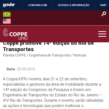
Skip
COMUNICA BR
ACESSO À INFORMAÇÃO
PARTI
to
IR
content
PARA
O
CONTEÚDO
Coppe promove 14ª edição do Rio de
COPPE – UFRJ
Transportes
Planeta COPPE
/ Engenharia de Transportes
/ Notícias
Data:
20/09/2016
A Coppe/UFRJ reunirá, dias 21 e 22 de setembro,
especialistas e gestores da área de mobilidade durante a
14ª edição do Congresso de Pesquisa e Ensino em
Engenharia de Transportes do Estado do Rio de Janeiro –
XIV Rio de Transportes. Durante o evento, serão debatidas
as ações e tecnologias que podem melhorar o