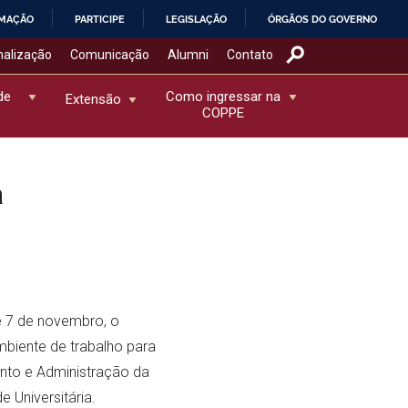
RMAÇÃO
PARTICIPE
LEGISLAÇÃO
ÓRGÃOS DO GOVERNO
nalização
Comunicação
Alumni
Contato
de
Como ingressar na
Extensão
COPPE
a
e 7 de novembro, o
mbiente de trabalho para
ento e Administração da
e Universitária.