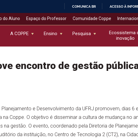
COMUNICA BR
ACESSO À INFO
IR
o do Aluno
Espaço do Professor
Comunidade Coppe
Internacio
PARA
O
Ecossistema 
A COPPE
Ensino
Pesquisa
inovação
CONTEÚDO
ve encontro de gestão públic
de Planejamento e Desenvolvimento da UFRJ promovem, dias 6 
 na Coppe. O objetivo é disseminar a cultura de mudança no a
as na gestão. O evento, coordenado pela Diretoria de Planejam
ditório da instituição, no Centro de Tecnologia 2 (CT2), na Cidad