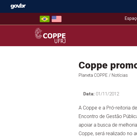
Skip
to
content
Espaç
COPPE – UFRJ
Coppe promo
Planeta COPPE
/ Notícias
Data:
01/11/2012
A Coppe e a Pró-reitoria 
Encontro de Gestão Pública
apoiar a busca de melhori
Coppe, será realizado no au