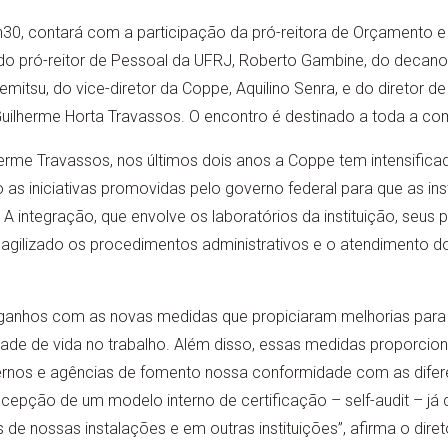
h30, contará com a participação da pró-reitora de Orçamento e
, do pró-reitor de Pessoal da UFRJ, Roberto Gambine, do decan
mitsu, do vice-diretor da Coppe, Aquilino Senra, e do diretor d
uilherme Horta Travassos. O encontro é destinado a toda a c
erme Travassos, nos últimos dois anos a Coppe tem intensifica
 iniciativas promovidas pelo governo federal para que as ins
A integração, que envolve os laboratórios da instituição, seus
 agilizado os procedimentos administrativos e o atendimento do
anhos com as novas medidas que propiciaram melhorias para o
dade de vida no trabalho. Além disso, essas medidas proporci
ernos e agências de fomento nossa conformidade com as dife
ncepção de um modelo interno de certificação – self-audit – já
de nossas instalações e em outras instituições”, afirma o dire