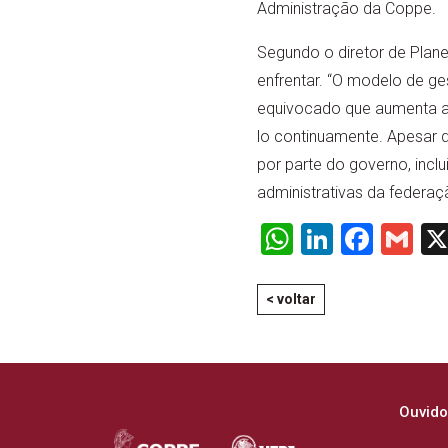
Administração da Coppe.
Segundo o diretor de Plan
enfrentar. “O modelo de ge
equivocado que aumenta a b
lo continuamente. Apesar d
por parte do governo, incl
administrativas da federaçã
WhatsApp
LinkedI
Face
Gm
< voltar
Ouvido