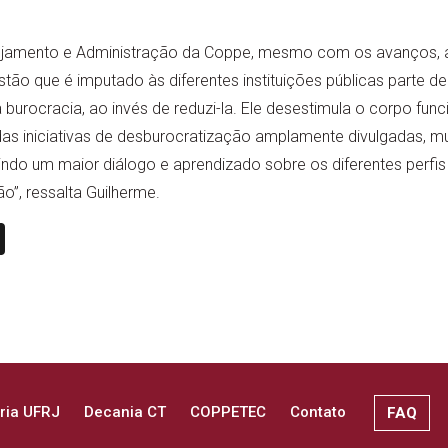
ejamento e Administração da Coppe, mesmo com os avanços, a
stão que é imputado às diferentes instituições públicas parte d
urocracia, ao invés de reduzi-la. Ele desestimula o corpo funci
as iniciativas de desburocratização amplamente divulgadas, mui
uindo um maior diálogo e aprendizado sobre os diferentes perfi
o”, ressalta Guilherme.
n
book
ail
X
ria UFRJ
Decania CT
COPPETEC
Contato
FAQ