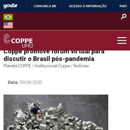
Skip
COMUNICA BR
ACESSO À INFORMAÇÃO
PARTI
to
IR
content
PARA
O
CONTEÚDO
Coppe promove fórum virtual para
COPPE – UFRJ
discutir o Brasil pós-pandemia
Planeta COPPE
/ Institucional Coppe
/ Notícias
Data:
09/04/2020