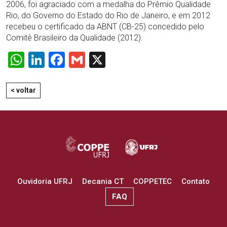
2006, foi agraciado com a medalha do Prêmio Qualidade
Rio, do Governo do Estado do Rio de Janeiro, e em 2012
recebeu o certificado da ABNT (CB-25) concedido pelo
Comitê Brasileiro da Qualidade (2012).
WhatsApp
LinkedIn
Facebook
Gmail
X
< voltar
Ouvidoria UFRJ
Decania CT
COPPETEC
Contato
FAQ