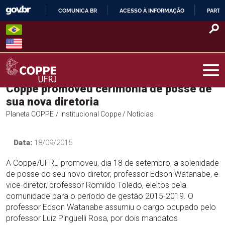
Skip
COMUNICA BR
ACESSO À INFORMAÇÃO
PARTI
to
IR
content
PARA
O
CONTEÚDO
Coppe promoveu cerimônia de posse de
COPPE – UFRJ
sua nova diretoria
Planeta COPPE
/ Institucional Coppe
/ Notícias
Data:
18/09/2015
A Coppe/UFRJ promoveu, dia 18 de setembro, a solenidade
de posse do seu novo diretor, professor Edson Watanabe, e
vice-diretor, professor Romildo Toledo, eleitos pela
comunidade para o período de gestão 2015-2019. O
professor Edson Watanabe assumiu o cargo ocupado pelo
professor Luiz Pinguelli Rosa, por dois mandatos