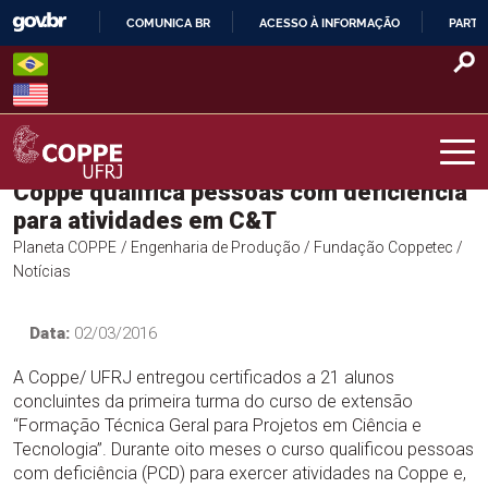
Skip
COMUNICA BR
ACESSO À INFORMAÇÃO
PARTI
to
IR
content
PARA
O
CONTEÚDO
Coppe qualifica pessoas com deficiência
COPPE – UFRJ
para atividades em C&T
Planeta COPPE
/ Engenharia de Produção
/ Fundação Coppetec
/
Notícias
Data:
02/03/2016
A Coppe/ UFRJ entregou certificados a 21 alunos
concluintes da primeira turma do curso de extensão
“Formação Técnica Geral para Projetos em Ciência e
Tecnologia”. Durante oito meses o curso qualificou pessoas
com deficiência (PCD) para exercer atividades na Coppe e,