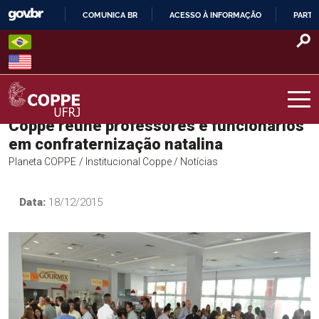
Skip
COMUNICA BR
ACESSO À INFORMAÇÃO
PARTI
to
IR
content
PARA
O
CONTEÚDO
Coppe reúne professores e funcionários
COPPE – UFRJ
em confraternização natalina
Planeta COPPE
/ Institucional Coppe
/ Notícias
Data:
18/12/2015