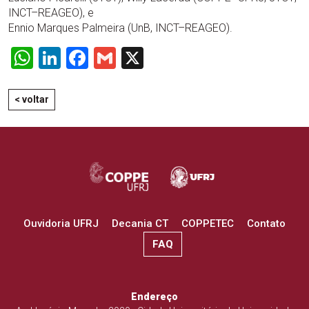
INCT–REAGEO), e
Ennio Marques Palmeira (UnB, INCT–REAGEO).
WhatsApp
LinkedIn
Facebook
Gmail
X
< voltar
Ouvidoria UFRJ
Decania CT
COPPETEC
Contato
FAQ
Endereço