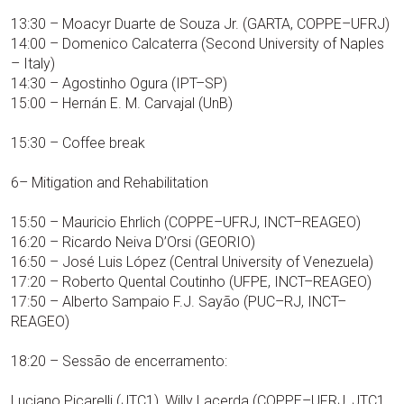
13:30 – Moacyr Duarte de Souza Jr. (GARTA, COPPE–UFRJ)
14:00 – Domenico Calcaterra (Second University of Naples
– Italy)
14:30 – Agostinho Ogura (IPT–SP)
15:00 – Hernán E. M. Carvajal (UnB)
15:30 – Coffee break
6– Mitigation and Rehabilitation
15:50 – Mauricio Ehrlich (COPPE–UFRJ, INCT–REAGEO)
16:20 – Ricardo Neiva D’Orsi (GEORIO)
16:50 – José Luis López (Central University of Venezuela)
17:20 – Roberto Quental Coutinho (UFPE, INCT–REAGEO)
17:50 – Alberto Sampaio F.J. Sayão (PUC–RJ, INCT–
REAGEO)
18:20 – Sessão de encerramento:
Luciano Picarelli (JTC1), Willy Lacerda (COPPE–UFRJ, JTC1,