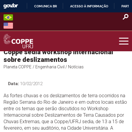
Skip
COMUNICA BR
ACESSO À INFORMAÇÃO
PARTI
to
IR
content
PARA
O
CONTEÚDO
Coppe sedia workshop internacional
COPPE – UFRJ
sobre deslizamentos
Planeta COPPE
/ Engenharia Civil
/ Notícias
Data:
10/02/2012
As fortes chuvas e os deslizamentos de terra ocorridos na
Região Serrana do Rio de Janeiro e em outros locais estão
entre os temas que serão discutidos no Workshop
Internacional sobre Deslizamentos de Terra Causados por
Chuvas Extremas, que a Coppe/UFRJ sedia, de 13 a 15 de
fevereiro, em seu auditório, na Cidade Universitária. A