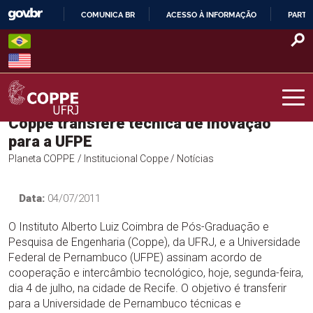
Skip
COMUNICA BR
ACESSO À INFORMAÇÃO
PARTI
to
IR
content
PARA
O
CONTEÚDO
Coppe transfere técnica de inovação
COPPE – UFRJ
para a UFPE
Planeta COPPE
/ Institucional Coppe
/ Notícias
Data:
04/07/2011
O Instituto Alberto Luiz Coimbra de Pós-Graduação e
Pesquisa de Engenharia (Coppe), da UFRJ, e a Universidade
Federal de Pernambuco (UFPE) assinam acordo de
cooperação e intercâmbio tecnológico, hoje, segunda-feira,
dia 4 de julho, na cidade de Recife. O objetivo é transferir
para a Universidade de Pernambuco técnicas e