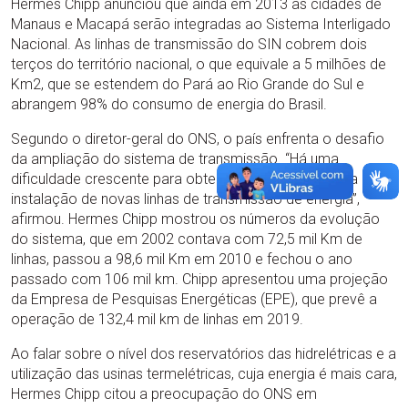
Hermes Chipp anunciou que ainda em 2013 as cidades de
Manaus e Macapá serão integradas ao Sistema Interligado
Nacional. As linhas de transmissão do SIN cobrem dois
terços do território nacional, o que equivale a 5 milhões de
Km2, que se estendem do Pará ao Rio Grande do Sul e
abrangem 98% do consumo de energia do Brasil.
Segundo o diretor-geral do ONS, o país enfrenta o desafio
da ampliação do sistema de transmissão. “Há uma
dificuldade crescente para obtenção de licenças para
instalação de novas linhas de transmissão de energia”,
afirmou. Hermes Chipp mostrou os números da evolução
do sistema, que em 2002 contava com 72,5 mil Km de
linhas, passou a 98,6 mil Km em 2010 e fechou o ano
passado com 106 mil km. Chipp apresentou uma projeção
da Empresa de Pesquisas Energéticas (EPE), que prevê a
operação de 132,4 mil km de linhas em 2019.
Ao falar sobre o nível dos reservatórios das hidrelétricas e a
utilização das usinas termelétricas, cuja energia é mais cara,
Hermes Chipp citou a preocupação do ONS em