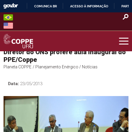
Skip
COMUNICA BR
ACESSO À INFORMAÇÃO
PARTI
to
IR
content
PARA
O
CONTEÚDO
Diretor do ONS profere aula inaugural do
COPPE – UFRJ
PPE/Coppe
Planeta COPPE
/ Planejamento Enérgico
/ Notícias
Data:
23/05/2013