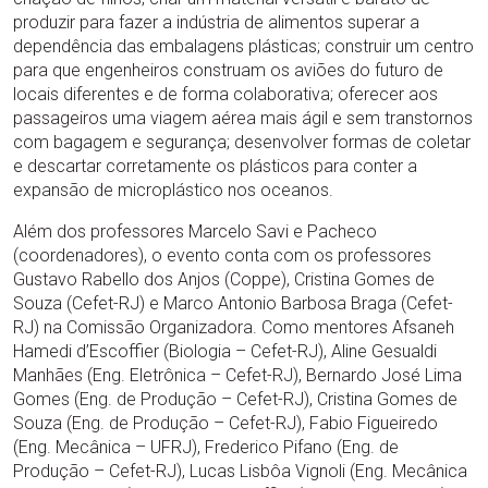
produzir para fazer a indústria de alimentos superar a
dependência das embalagens plásticas; construir um centro
para que engenheiros construam os aviões do futuro de
locais diferentes e de forma colaborativa; oferecer aos
passageiros uma viagem aérea mais ágil e sem transtornos
com bagagem e segurança; desenvolver formas de coletar
e descartar corretamente os plásticos para conter a
expansão de microplástico nos oceanos.
Além dos professores Marcelo Savi e Pacheco
(coordenadores), o evento conta com os professores
Gustavo Rabello dos Anjos (Coppe), Cristina Gomes de
Souza (Cefet-RJ) e Marco Antonio Barbosa Braga (Cefet-
RJ) na Comissão Organizadora. Como mentores Afsaneh
Hamedi d’Escoffier (Biologia – Cefet-RJ), Aline Gesualdi
Manhães (Eng. Eletrônica – Cefet-RJ), Bernardo José Lima
Gomes (Eng. de Produção – Cefet-RJ), Cristina Gomes de
Souza (Eng. de Produção – Cefet-RJ), Fabio Figueiredo
(Eng. Mecânica – UFRJ), Frederico Pifano (Eng. de
Produção – Cefet-RJ), Lucas Lisbôa Vignoli (Eng. Mecânica