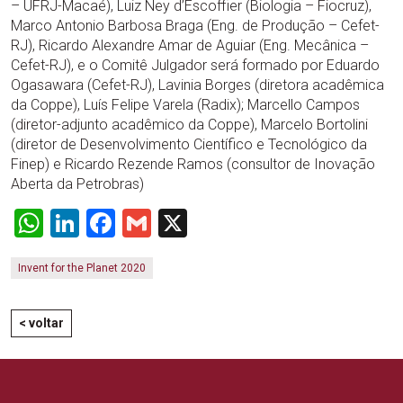
– UFRJ-Macaé), Luiz Ney d’Escoffier (Biologia – Fiocruz),
Marco Antonio Barbosa Braga (Eng. de Produção – Cefet-
RJ), Ricardo Alexandre Amar de Aguiar (Eng. Mecânica –
Cefet-RJ), e o Comitê Julgador será formado por Eduardo
Ogasawara (Cefet-RJ), Lavinia Borges (diretora acadêmica
da Coppe), Luís Felipe Varela (Radix); Marcello Campos
(diretor-adjunto acadêmico da Coppe), Marcelo Bortolini
(diretor de Desenvolvimento Científico e Tecnológico da
Finep) e Ricardo Rezende Ramos (consultor de Inovação
Aberta da Petrobras)
WhatsApp
LinkedIn
Facebook
Gmail
X
Invent for the Planet 2020
< voltar